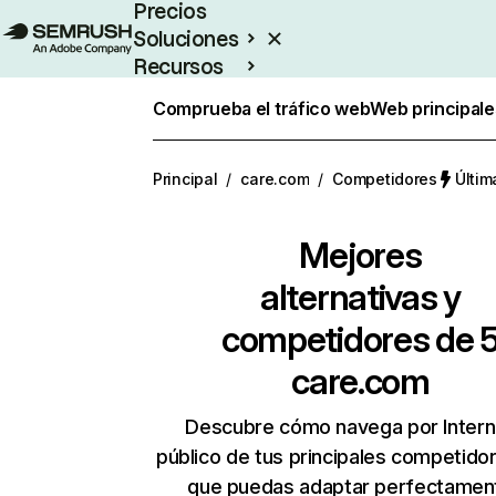
Precios
Soluciones
Recursos
Empresas
Comprueba el tráfico web
Web principale
Principal
/
care.com
/
Competidores
Últim
Mejores
alternativas y
competidores de 
care.com
Descubre cómo navega por Intern
público de tus principales competido
que puedas adaptar perfectament