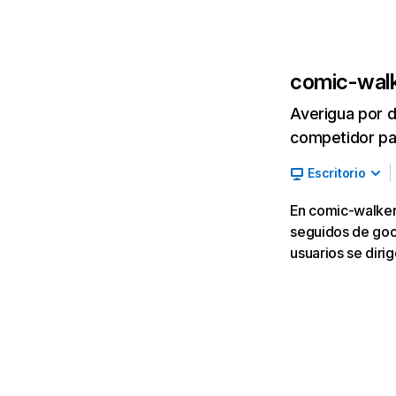
comic-wal
Averigua por d
competidor par
Escritorio
En comic-walker.
seguidos de goog
usuarios se dir