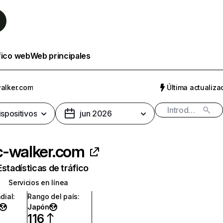
fico web
Web principales
alker.com
Última actualizac
ispositivos
jun 2026
c-walker.com
Estadísticas de tráfico
Servicios en línea
dial
:
Rango del país
:
Japón
116