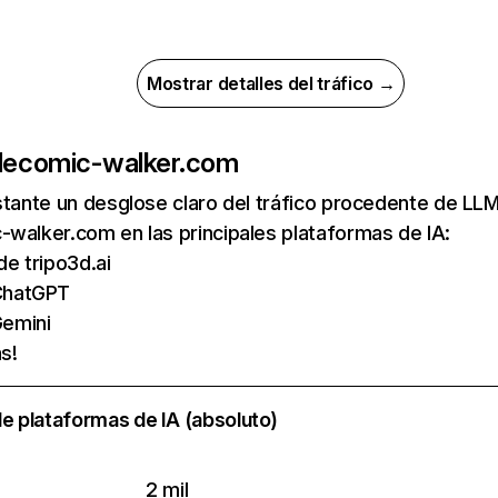
Mostrar detalles del tráfico →
de
comic-walker.com
nstante un desglose claro del tráfico procedente de 
walker.com en las principales plataformas de IA:
 de tripo3d.ai
ChatGPT
emini
s!
e plataformas de IA (absoluto)
2 mil