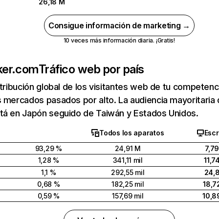
26,18 M
Consigue información de marketing →
10 veces más información diaria. ¡Gratis!
ker.com
Tráfico web por país
stribución global de los visitantes web de tu competen
 mercados pasados por alto. La audiencia mayoritaria
tá en Japón seguido de Taiwán y Estados Unidos.
Todos los aparatos
Escr
93,29 %
24,91 M
7,7
1,28 %
341,11 mil
11,7
1,1 %
292,55 mil
24,
0,68 %
182,25 mil
18,7
0,59 %
157,69 mil
10,8