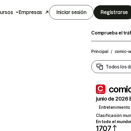
ursos
Empresas
Iniciar sesión
Registrarse
Comprueba el trá
Principal
/
comic-w
Todos los d
comi
junio de 2026 
Entretenimiento
Clasificación mun
En todo el mundo
1707