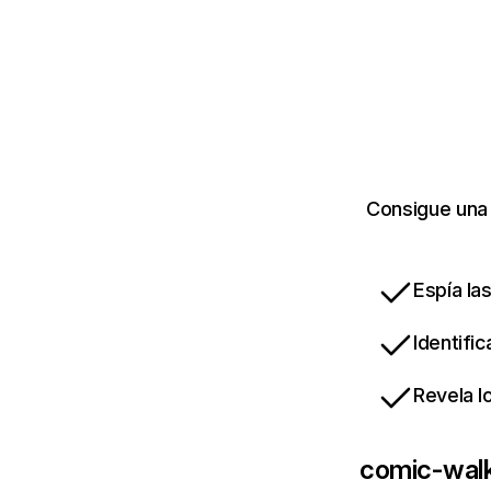
Consigue una 
Espía la
Identifi
Revela l
comic-wal