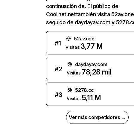
continuación de. El público de
Coolinet.nettambién visita 52av.one
seguido de daydayav.com y 5278.c
52av.one
#
1
3,77 M
Visitas:
daydayav.com
#
2
78,28 mil
Visitas:
5278.cc
#
3
5,11 M
Visitas:
Ver más competidores →