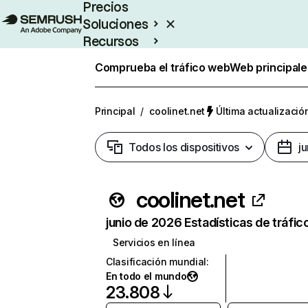
Precios
Soluciones
Recursos
Empresas
Comprueba el tráfico web
Web principale
Principal
/
coolinet.net
Última actualización
Todos los dispositivos
j
coolinet.net
junio de 2026 Estadísticas de tráfic
Servicios en línea
Clasificación mundial
:
En todo el mundo
23.808