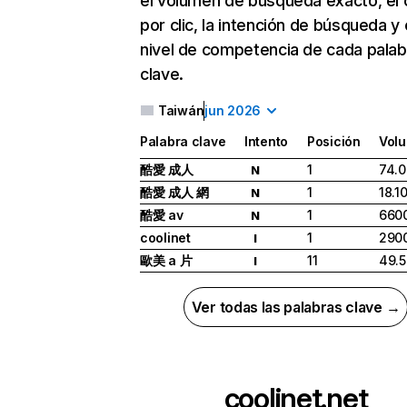
el volumen de búsqueda exacto, el 
por clic, la intención de búsqueda y 
nivel de competencia de cada palab
clave.
Taiwán
jun 2026
Palabra clave
Intento
Posición
Vol
酷愛 成人
1
74.
N
酷愛 成人 網
1
18.1
N
酷愛 av
1
660
N
coolinet
1
290
I
歐美 a 片
11
49.
I
Ver todas las palabras clave →
coolinet.net