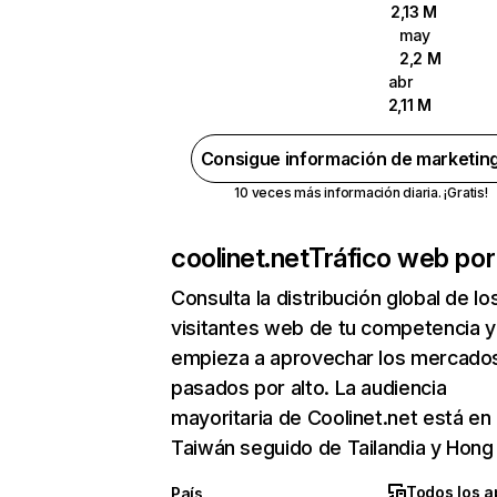
2,13 M
may
2,2 M
abr
2,11 M
Consigue información de marketin
10 veces más información diaria. ¡Gratis!
coolinet.net
Tráfico web por
Consulta la distribución global de lo
visitantes web de tu competencia y
empieza a aprovechar los mercado
pasados por alto. La audiencia
mayoritaria de Coolinet.net está en
Taiwán seguido de Tailandia y Hong
Todos los a
País