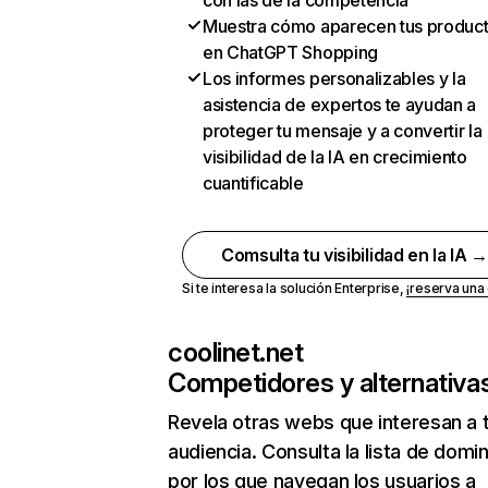
con las de la competencia
Muestra cómo aparecen tus produc
en ChatGPT Shopping
Los informes personalizables y la
asistencia de expertos te ayudan a
proteger tu mensaje y a convertir la
visibilidad de la IA en crecimiento
cuantificable
Comsulta tu visibilidad en la IA 
Si te interesa la solución Enterprise,
¡reserva un
coolinet.net
Competidores y alternativa
Revela otras webs que interesan a 
audiencia. Consulta la lista de domi
por los que navegan los usuarios a