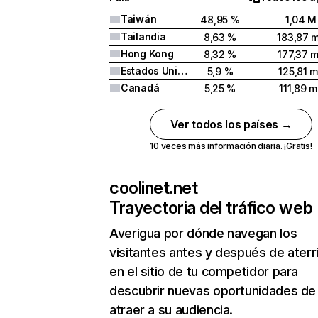
Taiwán
48,95 %
1,04 M
Tailandia
8,63 %
183,87 m
Hong Kong
8,32 %
177,37 m
Estados Unidos
5,9 %
125,81 m
Canadá
5,25 %
111,89 m
Ver todos los países →
10 veces más información diaria. ¡Gratis!
coolinet.net
Trayectoria del tráfico web
Averigua por dónde navegan los
visitantes antes y después de aterr
en el sitio de tu competidor para
descubrir nuevas oportunidades de
atraer a su audiencia.