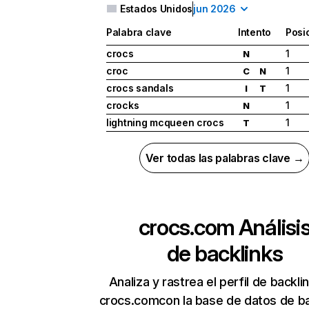
Estados Unidos
jun 2026
Palabra clave
Intento
Posi
crocs
1
N
croc
1
C
N
crocs sandals
1
I
T
crocks
1
N
lightning mcqueen crocs
1
T
Ver todas las palabras clave →
crocs.com
Análisi
de backlinks
Analiza y rastrea el perfil de backli
crocs.comcon la base de datos de ba