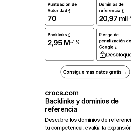
Puntuación de
Dominios de
Autoridad
referencia
70
20,97 mil
-
Backlinks
Riesgo de
penalización d
2,95 M
-4 %
Google
Desbloqu
Consigue más datos gratis →
crocs.com
Backlinks y dominios de
referencia
Descubre los dominios de referenc
tu competencia, evalúa la expansió