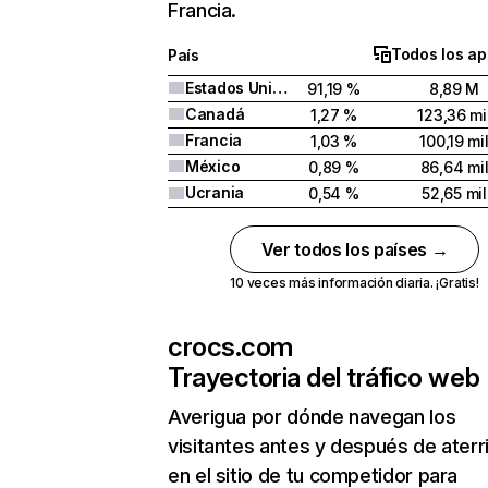
Francia.
Todos los ap
País
Estados Unidos
91,19 %
8,89 M
Canadá
1,27 %
123,36 mi
Francia
1,03 %
100,19 mi
México
0,89 %
86,64 mi
Ucrania
0,54 %
52,65 mil
Ver todos los países →
10 veces más información diaria. ¡Gratis!
crocs.com
Trayectoria del tráfico web
Averigua por dónde navegan los
visitantes antes y después de aterr
en el sitio de tu competidor para