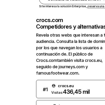
Si te interesa la solución Enterprise,
¡reserva un
crocs.com
Competidores y alternativa
Revela otras webs que interesan a 
audiencia. Consulta la lista de domi
por los que navegan los usuarios a
continuación de. El público de
Crocs.comtambién visita crocs.eu,
seguido de journeys.com y
famousfootwear.com.
crocs.eu
#
1
436,45 mil
Visitas: