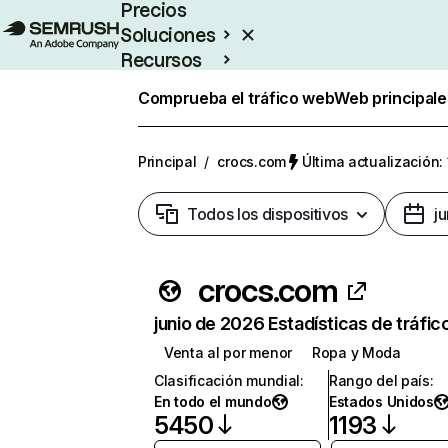
Precios
Soluciones
Recursos
Empresas
Comprueba el tráfico web
Web principale
Principal
/
crocs.com
Última actualización:
Todos los dispositivos
j
crocs.com
junio de 2026 Estadísticas de tráfic
Venta al por menor
Ropa y Moda
Clasificación mundial
:
Rango del país
:
En todo el mundo
Estados Unidos
5450
1193