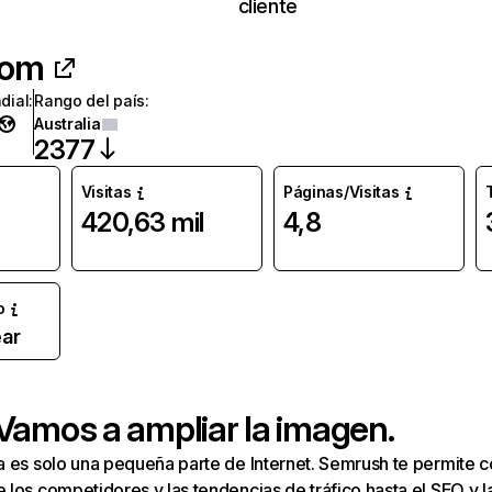
cliente
com
dial
:
Rango del país
:
Australia
2377
Visitas
Páginas/Visitas
420,63 mil
4,8
o
ar
 Vamos a ampliar la imagen.
a es solo una pequeña parte de Internet. Semrush te permite 
los competidores y las tendencias de tráfico hasta el SEO y la v