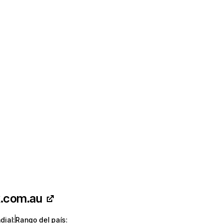
k.com.au
dial
:
Rango del país
: