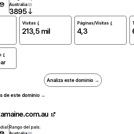
Australia
3895
Visitas
Páginas/Visitas
213,5 mil
4,3
o
ar
Analiza este dominio →
s de este dominio →
kamaine.com.au
dial
:
Rango del país
:
Australia