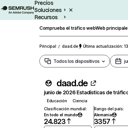
Precios
Soluciones
Recursos
Empresas
Comprueba el tráfico web
Web principale
Principal
/
daad.de
Última actualización: 1
Todos los dispositivos
j
daad.de
junio de 2026 Estadísticas de tráfic
Educación
Ciencia
Clasificación mundial
:
Rango del país
:
En todo el mundo
Alemania
24.823
3357