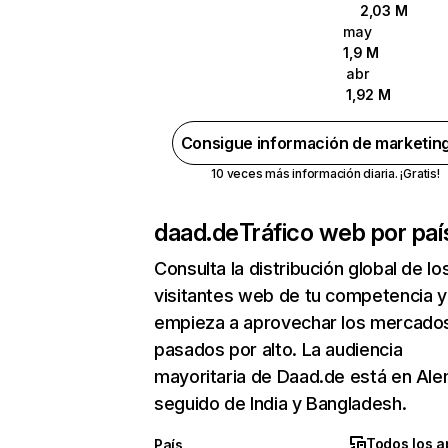
2,03 M
may
1,9 M
abr
1,92 M
Consigue información de marketin
10 veces más información diaria. ¡Gratis!
daad.de
Tráfico web por paí
Consulta la distribución global de lo
visitantes web de tu competencia y
empieza a aprovechar los mercado
pasados por alto. La audiencia
mayoritaria de Daad.de está en Ale
seguido de India y Bangladesh.
Todos los a
País