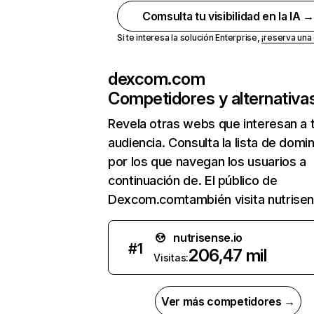
Comsulta tu visibilidad en la IA 
Si te interesa la solución Enterprise,
¡reserva un
dexcom.com
Competidores y alternativa
Revela otras webs que interesan a 
audiencia. Consulta la lista de domi
por los que navegan los usuarios a
continuación de. El público de
Dexcom.comtambién visita nutrisen
nutrisense.io
#
1
206,47 mil
Visitas:
Ver más competidores →