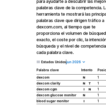
para ayudarte a descubrir las mejor
palabras clave de la competencia. L
herramienta te mostrará las princip
palabras clave que dirigen tráfico a
dexcom.com, al tiempo que te
proporciona el volumen de búsque
exacto, el coste por clic, la intenció
búsqueda y el nivel de competencia
cada palabra clave.
Estados Unidos
jun 2026
Palabra clave
Intento
Posi
dexcom
1
N
dexcom clarity
1
N
T
dexcom cgm
1
I
N
dexcom glucose monitor
1
N
blood sugar monitor
1
I