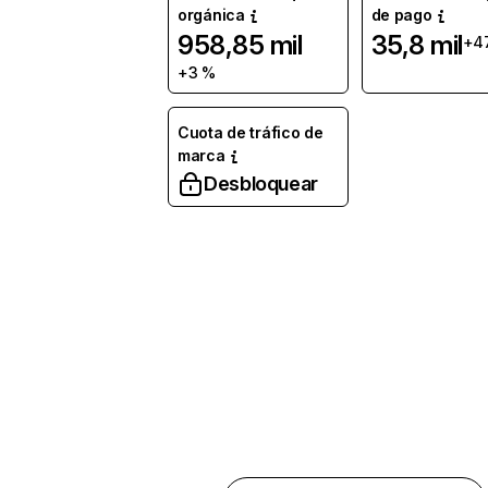
orgánica
de pago
958,85 mil
35,8 mil
+4
+3 %
Cuota de tráfico de
marca
Desbloquear