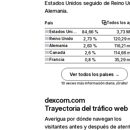
Estados Unidos seguido de Reino U
Alemania.
Todos los a
País
Estados Unidos
84,66 %
3,73 
Reino Unido
2,73 %
120,29 m
Alemania
2,63 %
116,21 m
Canadá
2,6 %
114,66 m
Francia
0,8 %
35,29 m
Ver todos los países →
10 veces más información diaria. ¡Gratis!
dexcom.com
Trayectoria del tráfico web
Averigua por dónde navegan los
visitantes antes y después de aterr