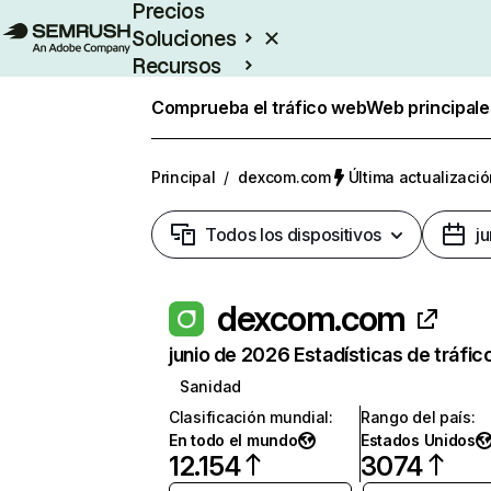
Precios
Soluciones
Recursos
Empresas
Comprueba el tráfico web
Web principale
Principal
/
dexcom.com
Última actualizació
Todos los dispositivos
j
dexcom.com
junio de 2026 Estadísticas de tráfic
Sanidad
Clasificación mundial
:
Rango del país
:
En todo el mundo
Estados Unidos
12.154
3074