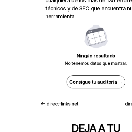
cualquiera de los más de 130 error
técnicos y de SEO que encuentra n
herramienta
Ningún resultado
No tenemos datos que mostrar.
Consigue tu auditoría →
direct-links.net
dir
DEJA A TU