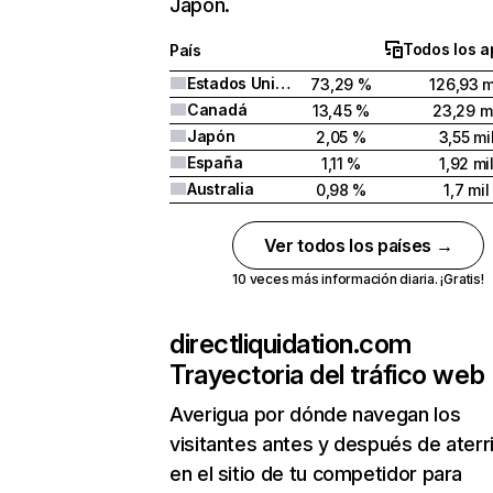
Japón.
Todos los a
País
Estados Unidos
73,29 %
126,93 m
Canadá
13,45 %
23,29 mi
Japón
2,05 %
3,55 mi
España
1,11 %
1,92 mi
Australia
0,98 %
1,7 mil
Ver todos los países →
10 veces más información diaria. ¡Gratis!
directliquidation.com
Trayectoria del tráfico web
Averigua por dónde navegan los
visitantes antes y después de aterr
en el sitio de tu competidor para