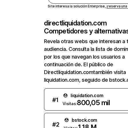
Si te interesa la solución Enterprise,
¡reserva un
directliquidation.com
Competidores y alternativa
Revela otras webs que interesan a 
audiencia. Consulta la lista de domi
por los que navegan los usuarios a
continuación de. El público de
Directliquidation.comtambién visita
liquidation.com, seguido de bstock
liquidation.com
#
1
800,05 mil
Visitas:
bstock.com
#
2
1,18 M