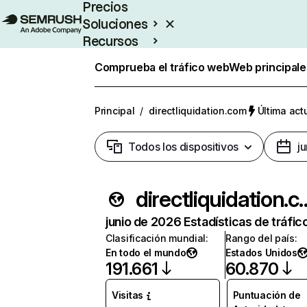
Precios
Soluciones
Recursos
Empresas
Comprueba el tráfico web
Web principale
Principal
/
directliquidation.com
Última act
Todos los dispositivos
j
directliquid
junio de 2026 Estadísticas de tráfic
Clasificación mundial
:
Rango del país
:
En todo el mundo
Estados Unidos
191.661
60.870
Visitas
Puntuación de