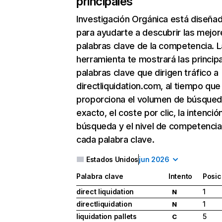
principales
Investigación Orgánica
está diseña
para ayudarte a descubrir las mejor
palabras clave de la competencia. L
herramienta te mostrará las princip
palabras clave que dirigen tráfico a
directliquidation.com, al tiempo que
proporciona el volumen de búsque
exacto, el coste por clic, la intenció
búsqueda y el nivel de competencia
cada palabra clave.
Estados Unidos
jun 2026
Palabra clave
Intento
Posic
direct liquidation
1
N
directliquidation
1
N
liquidation pallets
5
C