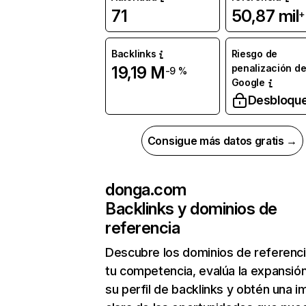
71
50,87 mil
+
Backlinks
Riesgo de
penalización d
19,19 M
-9 %
Google
Desbloqu
Consigue más datos gratis →
donga.com
Backlinks y dominios de
referencia
Descubre los dominios de referenc
tu competencia, evalúa la expansió
su perfil de backlinks y obtén una 