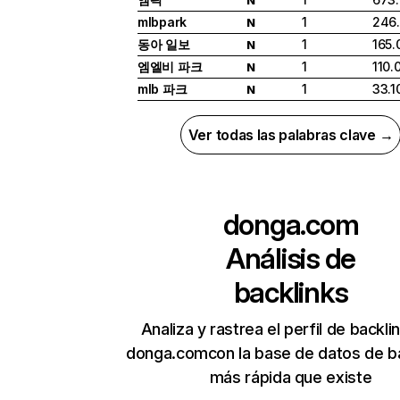
mlbpark
1
246
N
동아 일보
1
165.
N
엠엘비 파크
1
110.
N
mlb 파크
1
33.1
N
Ver todas las palabras clave →
donga.com
Análisis de
backlinks
Analiza y rastrea el perfil de backli
donga.comcon la base de datos de b
más rápida que existe