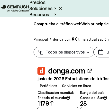
Precios
Soluciones
Recursos
Empresas
Comprueba el tráfico web
Web principale
Principal
/
donga.com
Última actualización
Todos los dispositivos
j
donga.com
junio de 2026 Estadísticas de tráfic
Periódicos
Servicios en línea
Clasificación mundial
:
Rango del país
:
En todo el mundo
Corea del Sur
1179
28