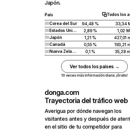
Japón.
Todos los 
País
Corea del Sur
94,48 %
33,34 
Estados Unidos
2,89 %
1,02 M
Japón
1,21 %
427,01 m
Canadá
0,55 %
193,21 m
Nueva Zelanda
0,1 %
35,28 m
Ver todos los países →
10 veces más información diaria. ¡Gratis!
donga.com
Trayectoria del tráfico web
Averigua por dónde navegan los
visitantes antes y después de aterr
en el sitio de tu competidor para