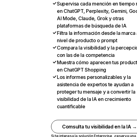
Supervisa cada mención en tiempo 
en ChatGPT, Perplexity, Gemini, Go
AI Mode, Claude, Grok y otras
plataformas de búsqueda de IA
Filtra la información desde la marca 
nivel de producto o prompt
Compara la visibilidad y la percepci
con las de la competencia
Muestra cómo aparecen tus produc
en ChatGPT Shopping
Los informes personalizables y la
asistencia de expertos te ayudan a
proteger tu mensaje y a convertir la
visibilidad de la IA en crecimiento
cuantificable
Comsulta tu visibilidad en la IA 
Si te interesa la solución Enterprise,
¡reserva un