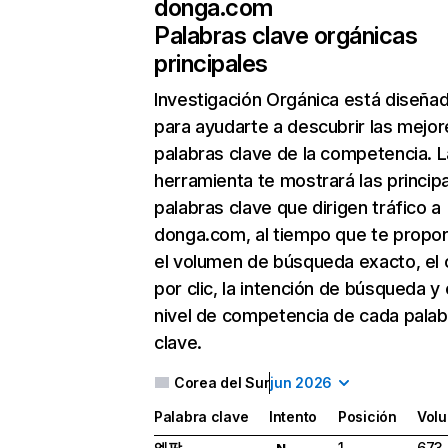
donga.com
Palabras clave orgánicas
principales
Investigación Orgánica
está diseña
para ayudarte a descubrir las mejor
palabras clave de la competencia. L
herramienta te mostrará las princip
palabras clave que dirigen tráfico a
donga.com, al tiempo que te propo
el volumen de búsqueda exacto, el 
por clic, la intención de búsqueda y 
nivel de competencia de cada palab
clave.
Corea del Sur
jun 2026
Palabra clave
Intento
Posición
Vol
엠팍
1
673
N