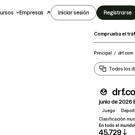
ursos
Empresas
Iniciar sesión
Registrarse
Comprueba el trá
Principal
/
drf.com
Todos los d
drf.c
junio de 2026 
Juego
Depor
Clasificación mun
En todo el mundo
45.729