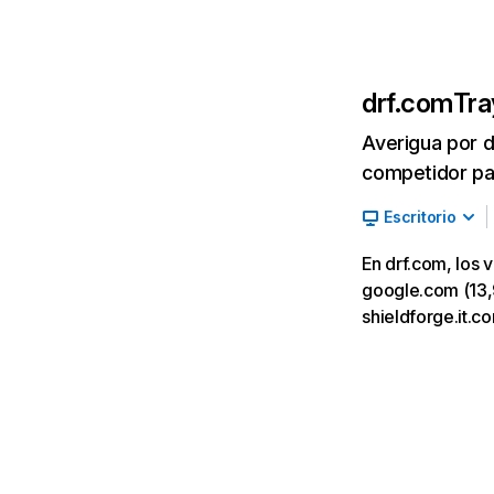
drf.com
Tra
Averigua por d
competidor par
Escritorio
En drf.com, los 
google.com (13,95
shieldforge.it.c