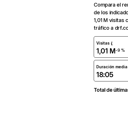
Compara el re
de los indicad
1,01 M visitas
tráfico a drf.
Visitas
1,01 M
-9 %
Duración media d
18:05
Total de últim