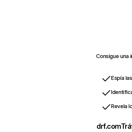
Consigue una i
Espía la
Identifi
Revela l
drf.com
Trá