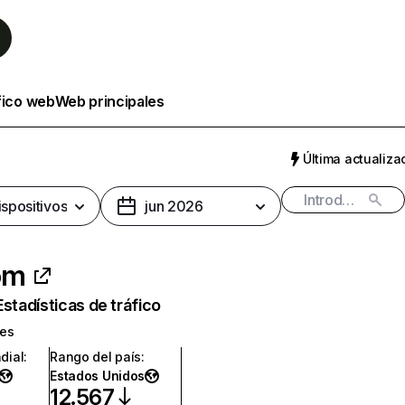
fico web
Web principales
Última actualizac
ispositivos
jun 2026
om
Estadísticas de tráfico
tes
dial
:
Rango del país
:
Estados Unidos
12.567