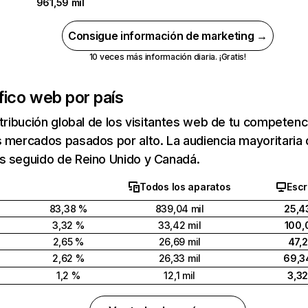
961,59 mil
Consigue información de marketing →
10 veces más información diaria. ¡Gratis!
fico web por país
stribución global de los visitantes web de tu competen
 mercados pasados por alto. La audiencia mayoritaria
s seguido de Reino Unido y Canadá.
Todos los aparatos
Escr
83,38 %
839,04 mil
25,4
3,32 %
33,42 mil
100,
2,65 %
26,69 mil
47,
2,62 %
26,33 mil
69,3
1,2 %
12,1 mil
3,3