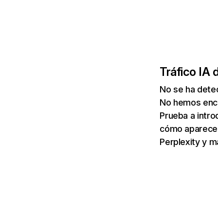
Tráfico IA 
No se ha detec
No hemos enco
Prueba a intro
cómo aparece 
Perplexity y m