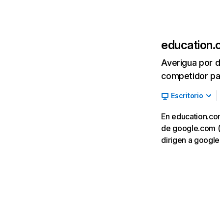
education
Averigua por d
competidor par
Escritorio
En education.com
de google.com (3
dirigen a googl