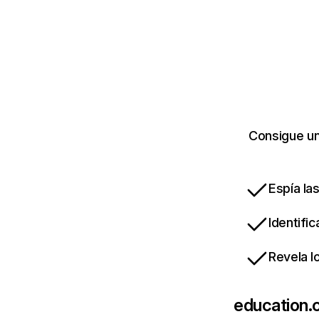
Consigue un
Espía la
Identifi
Revela l
education