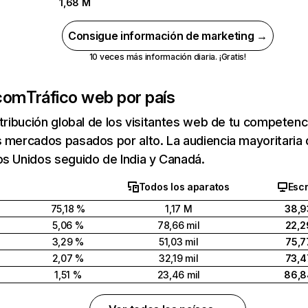
1,68 M
Consigue información de marketing →
10 veces más información diaria. ¡Gratis!
.com
Tráfico web por país
stribución global de los visitantes web de tu competen
s mercados pasados por alto. La audiencia mayoritaria
s Unidos seguido de India y Canadá.
Todos los aparatos
Escr
75,18 %
1,17 M
38,9
5,06 %
78,66 mil
22,2
3,29 %
51,03 mil
75,7
2,07 %
32,19 mil
73,4
1,51 %
23,46 mil
86,8