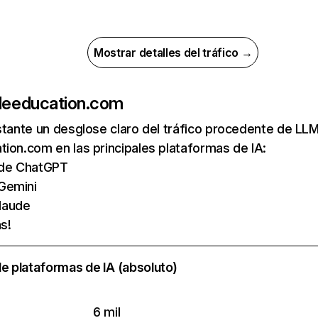
Mostrar detalles del tráfico →
de
education.com
nstante un desglose claro del tráfico procedente de 
ion.com en las principales plataformas de IA:
s de ChatGPT
Gemini
laude
s!
e plataformas de IA (absoluto)
6 mil