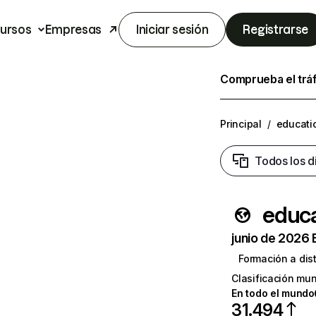
ursos
Empresas
Iniciar sesión
Registrarse
Comprueba el trá
Principal
/
educati
Todos los d
educ
junio de 2026 
Formación a dis
Clasificación mun
En todo el mundo
31.494