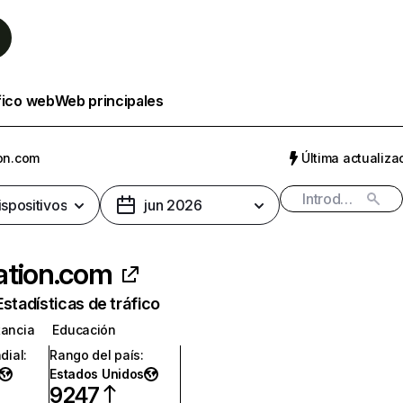
fico web
Web principales
on.com
Última actualizac
ispositivos
jun 2026
ation.com
Estadísticas de tráfico
tancia
Educación
dial
:
Rango del país
:
Estados Unidos
9247