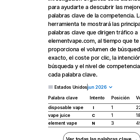
para ayudarte a descubrir las mejor
palabras clave de la competencia. L
herramienta te mostrará las princip
palabras clave que dirigen tráfico a
elementvape.com, al tiempo que te
proporciona el volumen de búsque
exacto, el coste por clic, la intenció
búsqueda y el nivel de competencia
cada palabra clave.
Estados Unidos
jun 2026
Palabra clave
Intento
Posición
V
disposable vape
1
2
I
vape juice
1
1
C
element vape
3
4
N
Ver todas las palabras clave →