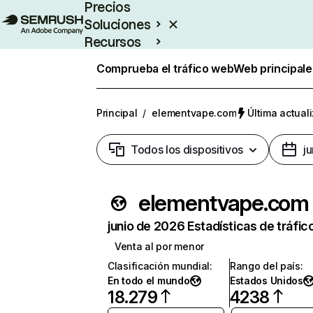
Precios
Soluciones
Recursos
Empresas
Comprueba el tráfico web
Web principale
Principal
/
elementvape.com
Última actuali
Todos los dispositivos
j
elementvape.com
junio de 2026 Estadísticas de tráfic
Venta al por menor
Clasificación mundial
:
Rango del país
:
En todo el mundo
Estados Unidos
18.279
4238