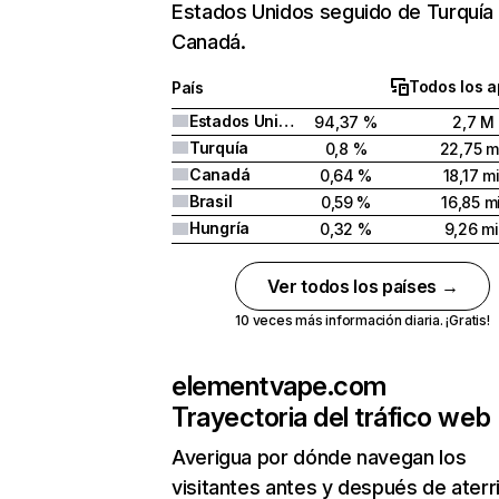
Estados Unidos seguido de Turquía
Canadá.
Todos los a
País
Estados Unidos
94,37 %
2,7 M
Turquía
0,8 %
22,75 m
Canadá
0,64 %
18,17 mi
Brasil
0,59 %
16,85 mi
Hungría
0,32 %
9,26 mi
Ver todos los países →
10 veces más información diaria. ¡Gratis!
elementvape.com
Trayectoria del tráfico web
Averigua por dónde navegan los
visitantes antes y después de aterr