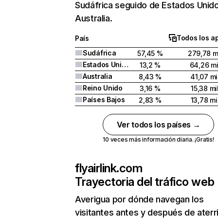
Sudáfrica seguido de Estados Unid
Australia.
Todos los a
País
Sudáfrica
57,45 %
279,78 m
Estados Unidos
13,2 %
64,26 mi
Australia
8,43 %
41,07 mi
Reino Unido
3,16 %
15,38 mi
Países Bajos
2,83 %
13,78 mi
Ver todos los países →
10 veces más información diaria. ¡Gratis!
flyairlink.com
Trayectoria del tráfico web
Averigua por dónde navegan los
visitantes antes y después de aterr