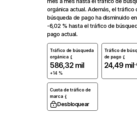
mes a mes hasta el tráfico de bús
orgánica actual. Además, el tráfico 
búsqueda de pago ha disminuido e
-6,02 % hasta el tráfico de búsque
pago actual.
Tráfico de búsqueda
Tráfico de bús
orgánica
de pago
586,32 mil
24,49 mil
-
+14 %
Cuota de tráfico de
marca
Desbloquear