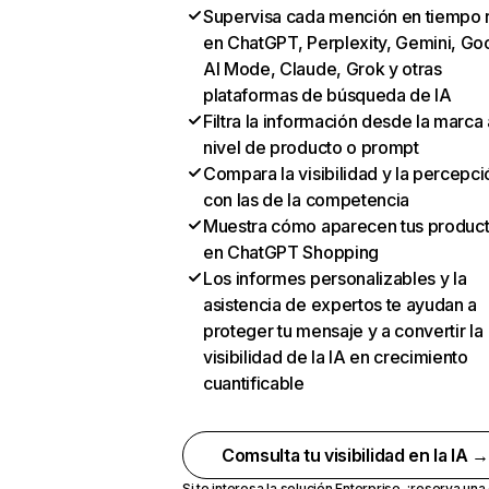
Supervisa cada mención en tiempo 
en ChatGPT, Perplexity, Gemini, Go
AI Mode, Claude, Grok y otras
plataformas de búsqueda de IA
Filtra la información desde la marca 
nivel de producto o prompt
Compara la visibilidad y la percepci
con las de la competencia
Muestra cómo aparecen tus produc
en ChatGPT Shopping
Los informes personalizables y la
asistencia de expertos te ayudan a
proteger tu mensaje y a convertir la
visibilidad de la IA en crecimiento
cuantificable
Comsulta tu visibilidad en la IA 
Si te interesa la solución Enterprise,
¡reserva un