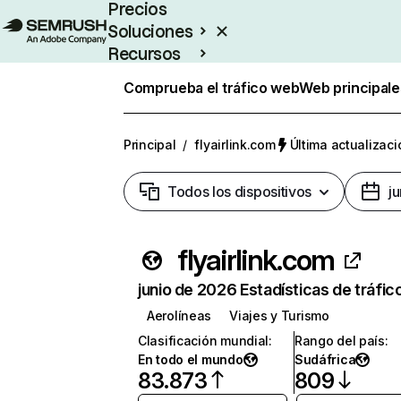
Precios
Soluciones
Recursos
Empresas
Comprueba el tráfico web
Web principale
Principal
/
flyairlink.com
Última actualizaci
Todos los dispositivos
j
flyairlink.com
junio de 2026 Estadísticas de tráfic
Aerolíneas
Viajes y Turismo
Clasificación mundial
:
Rango del país
:
En todo el mundo
Sudáfrica
83.873
809