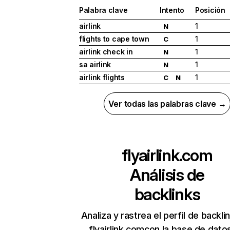
Palabra clave
Intento
Posición
airlink
1
N
flights to cape town
1
C
airlink check in
1
N
sa airlink
1
N
airlink flights
1
C
N
Ver todas las palabras clave →
flyairlink.com
Análisis de
backlinks
Analiza y rastrea el perfil de backli
flyairlink.comcon la base de dato