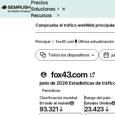
Precios
Soluciones
Recursos
Empresas
Comprueba el tráfico web
Web principale
Principal
/
fox43.com
Última actualización:
Todos los dispositivos
j
fox43.com
junio de 2026 Estadísticas de tráfic
Periódicos
Clasificación mundial
:
Rango del país
:
En todo el mundo
Estados Unidos
93.321
23.423