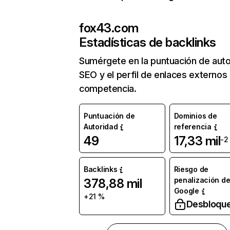
fox43.com
Estadísticas de backlinks
Sumérgete en la puntuación de auto
SEO y el perfil de enlaces externos
competencia.
Puntuación de
Dominios de
Autoridad
referencia
49
17,33 mil
-2
Backlinks
Riesgo de
penalización d
378,88 mil
Google
+21 %
Desbloqu