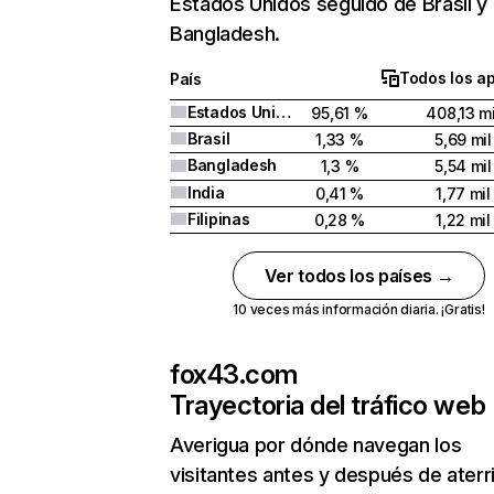
Estados Unidos seguido de Brasil y
Bangladesh.
Todos los a
País
Estados Unidos
95,61 %
408,13 mi
Brasil
1,33 %
5,69 mil
Bangladesh
1,3 %
5,54 mil
India
0,41 %
1,77 mil
Filipinas
0,28 %
1,22 mil
Ver todos los países →
10 veces más información diaria. ¡Gratis!
fox43.com
Trayectoria del tráfico web
Averigua por dónde navegan los
visitantes antes y después de aterr