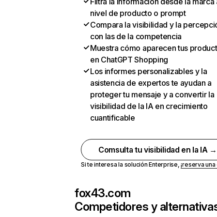
Filtra la información desde la marca 
nivel de producto o prompt
Compara la visibilidad y la percepci
con las de la competencia
Muestra cómo aparecen tus produc
en ChatGPT Shopping
Los informes personalizables y la
asistencia de expertos te ayudan a
proteger tu mensaje y a convertir la
visibilidad de la IA en crecimiento
cuantificable
Comsulta tu visibilidad en la IA 
Si te interesa la solución Enterprise,
¡reserva un
fox43.com
Competidores y alternativa