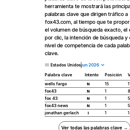
herramienta te mostrará las princip
palabras clave que dirigen tráfico a
fox43.com, al tiempo que te propor
el volumen de búsqueda exacto, el 
por clic, la intención de búsqueda y 
nivel de competencia de cada palab
clave.
Estados Unidos
jun 2026
Palabra clave
Intento
Posición
wells fargo
15
1
N
fox43
1
8
N
fox 43
1
N
fox43 news
1
N
jonathan gerlach
1
1
I
Ver todas las palabras clave →