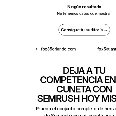
Ningún resultado
No tenemos datos que mostrar.
Consigue tu auditoría →
fox35orlando.com
fox5atlan
DEJA A TU
COMPETENCIA EN
CUNETA CON
SEMRUSH HOY MI
Prueba el conjunto completo de herr
de Semrush con una cuenta gratui