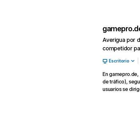
gamepro.d
Averigua por d
competidor par
Escritorio
En gamepro.de, 
de tráfico), seg
usuarios se diri