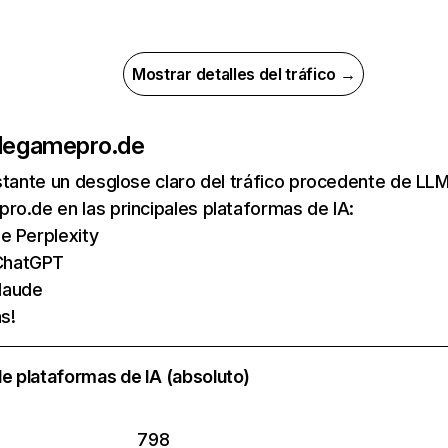
Mostrar detalles del tráfico →
de
gamepro.de
nstante un desglose claro del tráfico procedente de 
o.de en las principales plataformas de IA:
de Perplexity
ChatGPT
laude
s!
e plataformas de IA (absoluto)
798