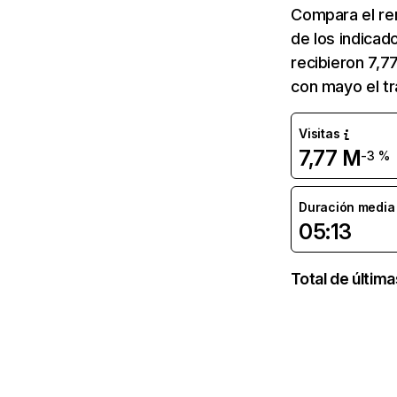
Compara el re
de los indicad
recibieron 7,7
con mayo el tr
Visitas
7,77 M
-3 %
Duración media d
05:13
Total de últim