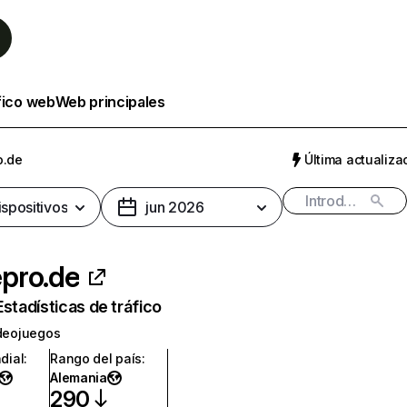
fico web
Web principales
o.de
Última actualizac
ispositivos
jun 2026
pro.de
Estadísticas de tráfico
ideojuegos
dial
:
Rango del país
:
Alemania
290