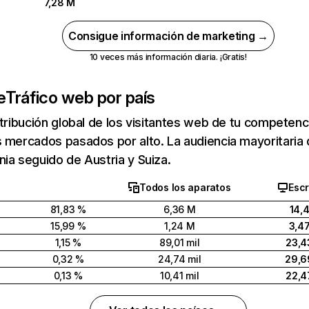
7,28 M
Consigue información de marketing →
10 veces más información diaria. ¡Gratis!
e
Tráfico web por país
stribución global de los visitantes web de tu competen
s mercados pasados por alto. La audiencia mayoritari
ia seguido de Austria y Suiza.
Todos los aparatos
Escr
81,83 %
6,36 M
14,
15,99 %
1,24 M
3,4
1,15 %
89,01 mil
23,4
0,32 %
24,74 mil
29,6
0,13 %
10,41 mil
22,4