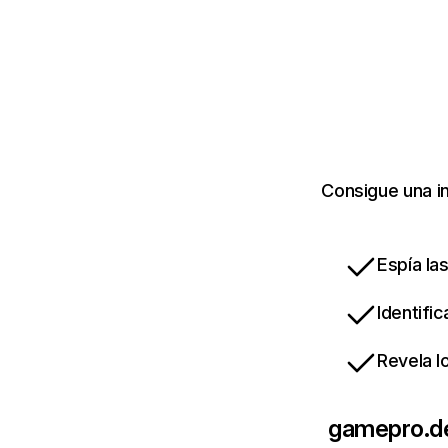
Consigue una i
Espía la
Identifi
Revela l
gamepro.d