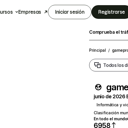
ursos
Empresas
Iniciar sesión
Registrarse
Comprueba el trá
Principal
/
gamepr
Todos los d
game
junio de 2026 
Informática y v
Clasificación mun
En todo el mundo
6958