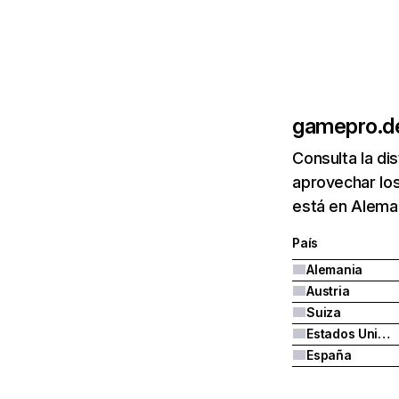
gamepro.d
Consulta la di
aprovechar lo
está en Aleman
País
Alemania
Austria
Suiza
Estados Unidos
España