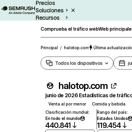
Precios
Soluciones
Recursos
Empresas
Comprueba el tráfico web
Web principale
Principal
/
halotop.com
Última actualizació
Todos los dispositivos
j
halotop.com
junio de 2026 Estadísticas de tráfic
Venta al por menor
Comida y bebida
Clasificación mundial
:
Rango del país
:
En todo el mundo
Estados Unidos
440.841
119.454