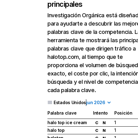
principales
Investigación Orgánica
está diseña
para ayudarte a descubrir las mejor
palabras clave de la competencia. L
herramienta te mostrará las princip
palabras clave que dirigen tráfico a
halotop.com, al tiempo que te
proporciona el volumen de búsque
exacto, el coste por clic, la intenció
búsqueda y el nivel de competencia
cada palabra clave.
Estados Unidos
jun 2026
Palabra clave
Intento
Posición
halo top ice cream
1
C
N
halo top
1
C
N
halotop
1
C
N