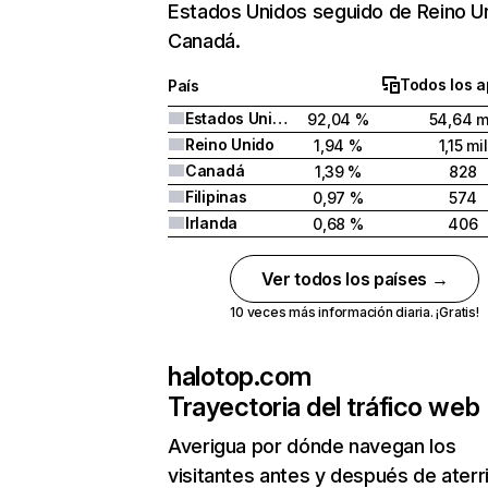
Estados Unidos seguido de Reino U
Canadá.
Todos los a
País
Estados Unidos
92,04 %
54,64 m
Reino Unido
1,94 %
1,15 mil
Canadá
1,39 %
828
Filipinas
0,97 %
574
Irlanda
0,68 %
406
Ver todos los países →
10 veces más información diaria. ¡Gratis!
halotop.com
Trayectoria del tráfico web
Averigua por dónde navegan los
visitantes antes y después de aterr