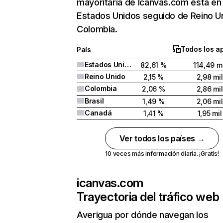
mayoritaria de Icanvas.com está en
Estados Unidos seguido de Reino U
Colombia.
Todos los a
País
Estados Unidos
82,61 %
114,49 mi
Reino Unido
2,15 %
2,98 mil
Colombia
2,06 %
2,86 mil
Brasil
1,49 %
2,06 mil
Canadá
1,41 %
1,95 mil
Ver todos los países →
10 veces más información diaria. ¡Gratis!
icanvas.com
Trayectoria del tráfico web
Averigua por dónde navegan los