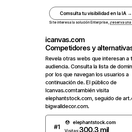
Comsulta tu visibilidad en la IA 
Si te interesa la solución Enterprise,
¡reserva un
icanvas.com
Competidores y alternativa
Revela otras webs que interesan a 
audiencia. Consulta la lista de domi
por los que navegan los usuarios a
continuación de. El público de
Icanvas.comtambién visita
elephantstock.com, seguido de art
bigwalldecor.com.
elephantstock.com
#
1
300,3 mil
Visitas: