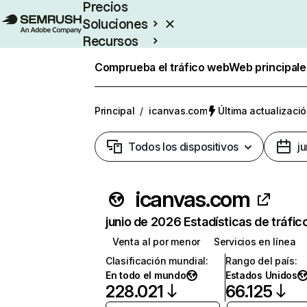
Precios
Soluciones
Recursos
Empresas
Comprueba el tráfico web
Web principale
Principal
/
icanvas.com
Última actualizació
Todos los dispositivos
j
icanvas.com
junio de 2026 Estadísticas de tráfic
Venta al por menor
Servicios en línea
Clasificación mundial
:
Rango del país
:
En todo el mundo
Estados Unidos
228.021
66.125