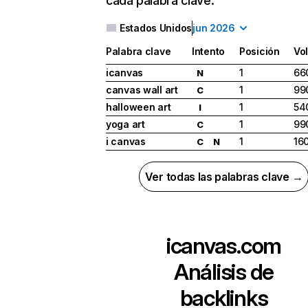
cada palabra clave.
Estados Unidos
jun 2026
Palabra clave
Intento
Posición
Vo
icanvas
1
66
N
canvas wall art
1
99
C
halloween art
1
54
I
yoga art
1
99
C
i canvas
1
16
C
N
Ver todas las palabras clave →
icanvas.com
Análisis de
backlinks