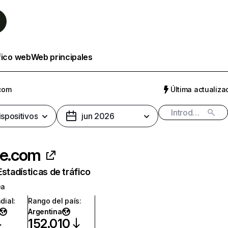
fico web
Web principales
.com
Última actualizac
ispositivos
jun 2026
de.com
Estadísticas de tráfico
ea
dial
:
Rango del país
:
Argentina
152.010