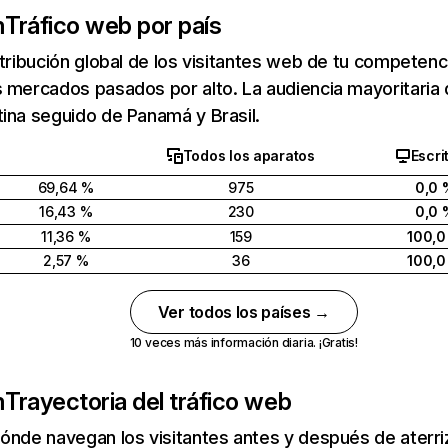
m
Tráfico web por país
stribución global de los visitantes web de tu competen
 mercados pasados por alto. La audiencia mayoritaria
ina seguido de Panamá y Brasil.
Todos los aparatos
Escri
69,64 %
975
0,0 
16,43 %
230
0,0 
11,36 %
159
100,0
2,57 %
36
100,0
Ver todos los países →
10 veces más información diaria. ¡Gratis!
m
Trayectoria del tráfico web
ónde navegan los visitantes antes y después de aterriza