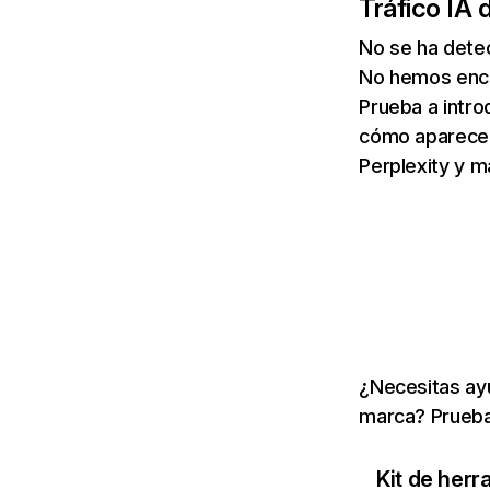
Tráfico IA 
No se ha detec
No hemos enco
Prueba a intro
cómo aparece 
Perplexity y m
¿Necesitas ayu
marca? Prueba
Kit de herr