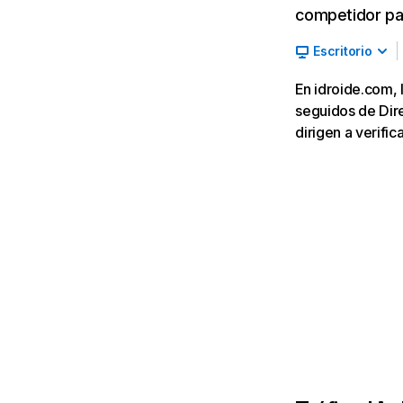
competidor par
Escritorio
En idroide.com, 
seguidos de Direc
dirigen a verifi