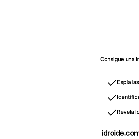
Consigue una i
Espía la
Identifi
Revela l
idroide.co