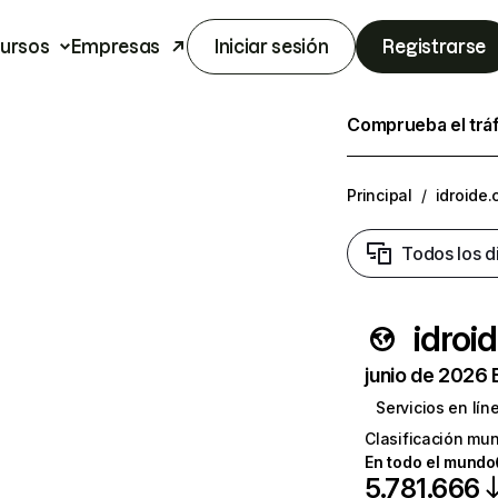
ursos
Empresas
Iniciar sesión
Registrarse
Comprueba el trá
Principal
/
idroide
Todos los d
idroi
junio de 2026 
Servicios en lín
Clasificación mun
En todo el mundo
5.781.666