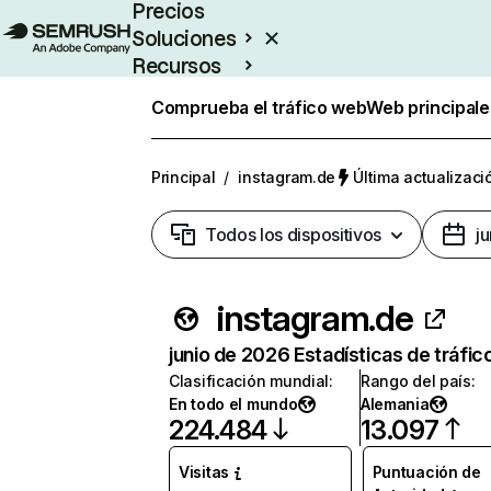
Precios
Soluciones
Recursos
Empresas
Comprueba el tráfico web
Web principale
Principal
/
instagram.de
Última actualizaci
Todos los dispositivos
j
instagram.de
junio de 2026 Estadísticas de tráfic
Clasificación mundial
:
Rango del país
:
En todo el mundo
Alemania
224.484
13.097
Visitas
Puntuación de