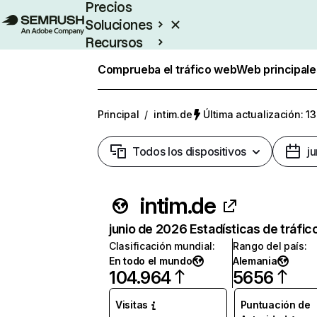
Precios
Soluciones
Recursos
Empresas
Comprueba el tráfico web
Web principale
Principal
/
intim.de
Última actualización: 13
Todos los dispositivos
j
intim.de
junio de 2026 Estadísticas de tráfic
Clasificación mundial
:
Rango del país
:
En todo el mundo
Alemania
104.964
5656
Visitas
Puntuación de