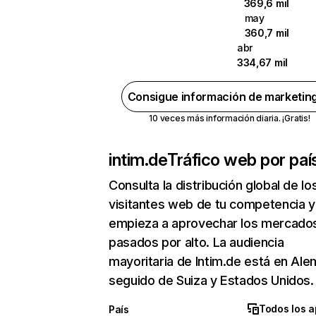
369,6 mil
may
360,7 mil
abr
334,67 mil
Consigue información de marketin
10 veces más información diaria. ¡Gratis!
intim.de
Tráfico web por paí
Consulta la distribución global de lo
visitantes web de tu competencia y
empieza a aprovechar los mercado
pasados por alto. La audiencia
mayoritaria de Intim.de está en Ale
seguido de Suiza y Estados Unidos.
Todos los a
País