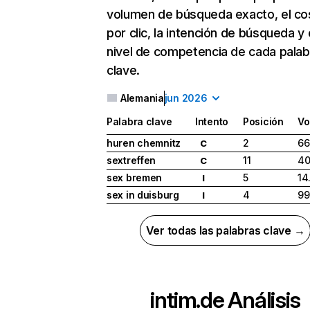
volumen de búsqueda exacto, el co
por clic, la intención de búsqueda y 
nivel de competencia de cada palab
clave.
Alemania
jun 2026
Palabra clave
Intento
Posición
Vo
huren chemnitz
2
66
C
sextreffen
11
40
C
sex bremen
5
14
I
sex in duisburg
4
99
I
Ver todas las palabras clave →
intim.de
Análisis