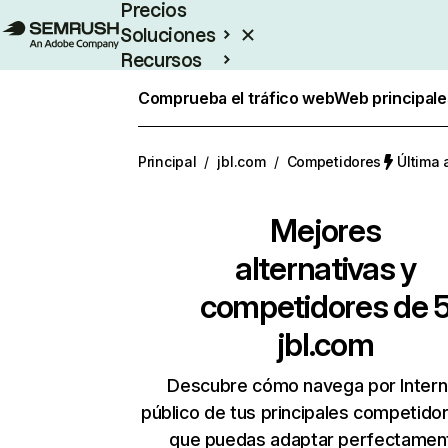
Precios
Soluciones
Recursos
Empresas
Comprueba el tráfico web
Web principale
Principal
/
jbl.com
/
Competidores
Última 
Mejores
alternativas y
competidores de 
jbl.com
Descubre cómo navega por Intern
público de tus principales competido
que puedas adaptar perfectament