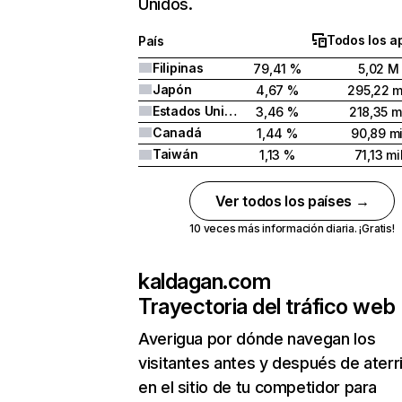
Unidos.
Todos los a
País
Filipinas
79,41 %
5,02 M
Japón
4,67 %
295,22 m
Estados Unidos
3,46 %
218,35 m
Canadá
1,44 %
90,89 mi
Taiwán
1,13 %
71,13 mi
Ver todos los países →
10 veces más información diaria. ¡Gratis!
kaldagan.com
Trayectoria del tráfico web
Averigua por dónde navegan los
visitantes antes y después de aterr
en el sitio de tu competidor para