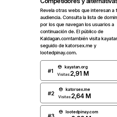
Competidores y alternativa
Revela otras webs que interesan a 
audiencia. Consulta la lista de domi
por los que navegan los usuarios a
continuación de. El público de
Kaldagan.comtambién visita kayatan
seguido de katorsex.me y
lootedpinay.com.
kayatan.org
#
1
2,91 M
Visitas:
katorsex.me
#
2
2,64 M
Visitas:
lootedpinay.com
#
3