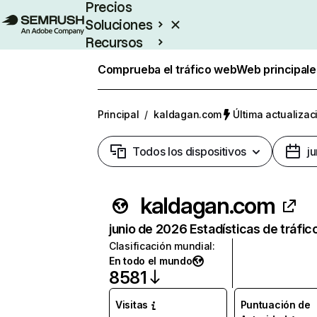
Precios
Soluciones
Recursos
Empresas
Comprueba el tráfico web
Web principale
Principal
/
kaldagan.com
Última actualizac
Todos los dispositivos
j
kaldagan.com
junio de 2026 Estadísticas de tráfic
Clasificación mundial
:
En todo el mundo
8581
Visitas
Puntuación de