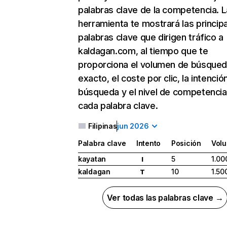
palabras clave de la competencia. L
herramienta te mostrará las princip
palabras clave que dirigen tráfico a
kaldagan.com, al tiempo que te
proporciona el volumen de búsque
exacto, el coste por clic, la intenció
búsqueda y el nivel de competencia
cada palabra clave.
Filipinas
jun 2026
Palabra clave
Intento
Posición
Vol
kayatan
5
1.00
I
kaldagan
10
1.50
T
Ver todas las palabras clave →