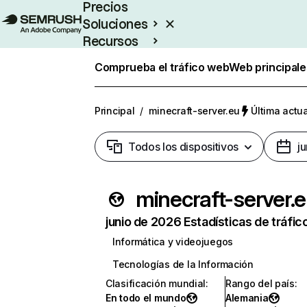
Precios
Soluciones
Recursos
Empresas
Comprueba el tráfico web
Web principale
Principal
/
minecraft-server.eu
Última actua
Todos los dispositivos
j
minecraft-server.
junio de 2026 Estadísticas de tráfic
Informática y videojuegos
Tecnologías de la Información
Clasificación mundial
:
Rango del país
:
En todo el mundo
Alemania