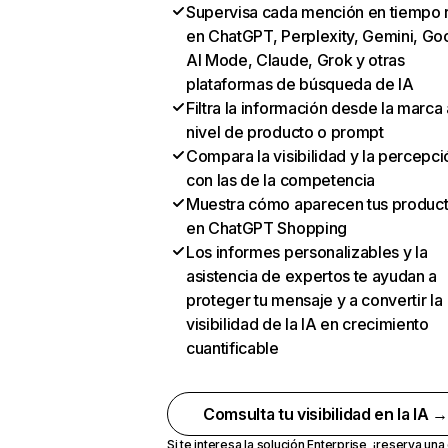
Supervisa cada mención en tiempo 
en ChatGPT, Perplexity, Gemini, Go
AI Mode, Claude, Grok y otras
plataformas de búsqueda de IA
Filtra la información desde la marca 
nivel de producto o prompt
Compara la visibilidad y la percepci
con las de la competencia
Muestra cómo aparecen tus produc
en ChatGPT Shopping
Los informes personalizables y la
asistencia de expertos te ayudan a
proteger tu mensaje y a convertir la
visibilidad de la IA en crecimiento
cuantificable
Comsulta tu visibilidad en la IA 
Si te interesa la solución Enterprise,
¡reserva un