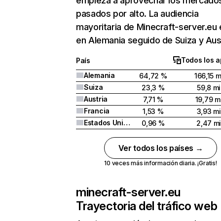
empieza a aprovechar los mercado
pasados por alto. La audiencia
mayoritaria de Minecraft-server.eu 
en Alemania seguido de Suiza y Aust
Todos los a
País
Alemania
64,72 %
166,15 m
Suiza
23,3 %
59,8 mi
Austria
7,71 %
19,79 mi
Francia
1,53 %
3,93 mi
Estados Unidos
0,96 %
2,47 mi
Ver todos los países →
10 veces más información diaria. ¡Gratis!
minecraft-server.eu
Trayectoria del tráfico web