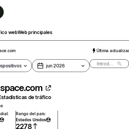
fico web
Web principales
ace.com
Última actualizac
ispositivos
jun 2026
space.com
Estadísticas de tráfico
ea
dial
:
Rango del país
:
Estados Unidos
2278