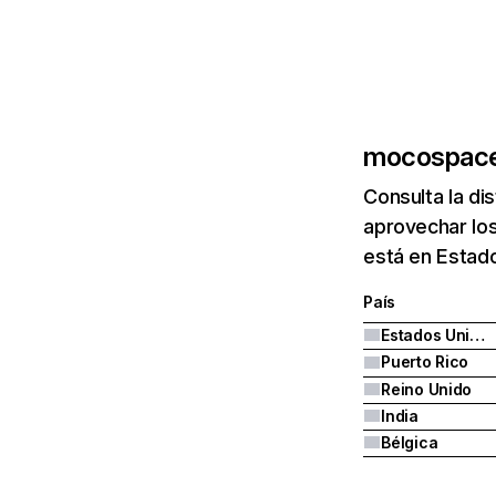
mocospac
Consulta la di
aprovechar lo
está en Estado
País
Estados Unidos
Puerto Rico
Reino Unido
India
Bélgica