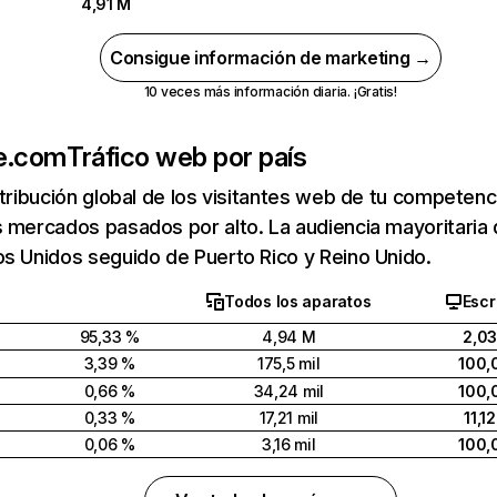
4,91 M
Consigue información de marketing →
10 veces más información diaria. ¡Gratis!
e.com
Tráfico web por país
stribución global de los visitantes web de tu competen
s mercados pasados por alto. La audiencia mayoritar
s Unidos seguido de Puerto Rico y Reino Unido.
Todos los aparatos
Escr
95,33 %
4,94 M
2,0
3,39 %
175,5 mil
100,
0,66 %
34,24 mil
100,
0,33 %
17,21 mil
11,1
0,06 %
3,16 mil
100,