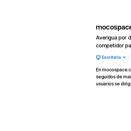
mocospac
Averigua por d
competidor par
Escritorio
En mocospace.com
seguidos de mail
usuarios se dir