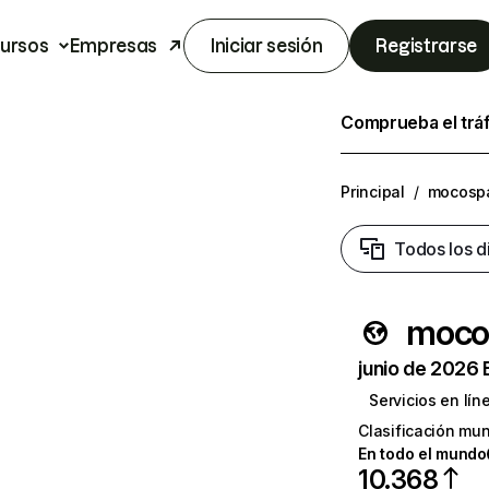
ursos
Empresas
Iniciar sesión
Registrarse
Comprueba el trá
Principal
/
mocosp
Todos los d
moco
junio de 2026 
Servicios en lín
Clasificación mun
En todo el mundo
10.368