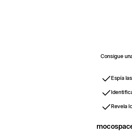
Consigue una
Espía la
Identifi
Revela l
mocospac