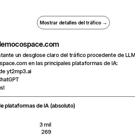
Mostrar detalles del tráfico →
de
mocospace.com
nstante un desglose claro del tráfico procedente de 
pace.com en las principales plataformas de IA:
s de yt2mp3.ai
ChatGPT
s!
e plataformas de IA (absoluto)
3 mil
269