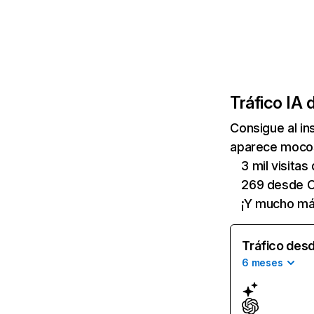
Tráfico IA 
Consigue al i
aparece mocos
3 mil visita
269 desde 
¡Y mucho má
Tráfico desd
6 meses