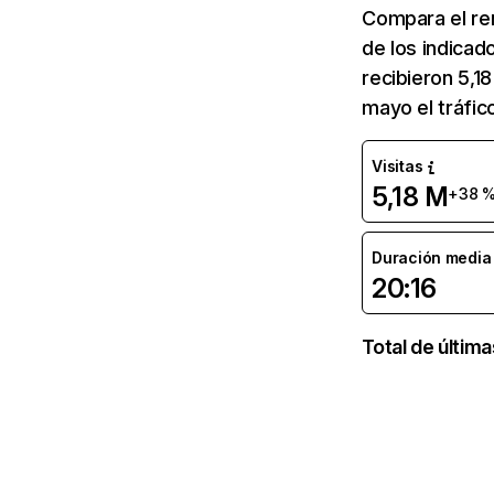
Compara el re
de los indicad
recibieron 5,1
mayo el tráfi
Visitas
5,18 M
+38 
Duración media d
20:16
Total de últim