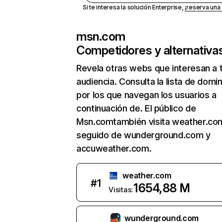
Si te interesa la solución Enterprise,
¡reserva un
msn.com
Competidores y alternativa
Revela otras webs que interesan a 
audiencia. Consulta la lista de domi
por los que navegan los usuarios a
continuación de. El público de
Msn.comtambién visita weather.co
seguido de wunderground.com y
accuweather.com.
weather.com
#
1
1654,88 M
Visitas:
wunderground.com