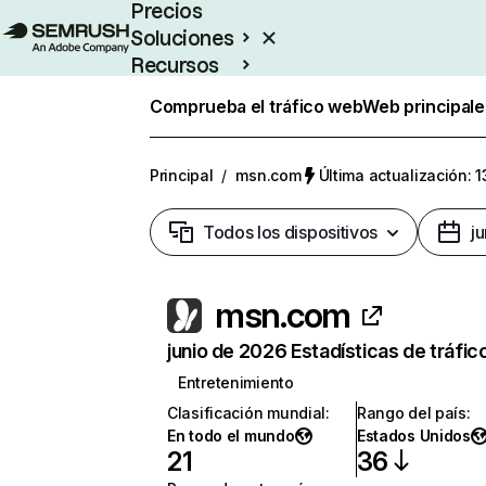
Precios
Soluciones
Recursos
Empresas
Comprueba el tráfico web
Web principale
Principal
/
msn.com
Última actualización: 1
Todos los dispositivos
j
msn.com
junio de 2026 Estadísticas de tráfic
Entretenimiento
Clasificación mundial
:
Rango del país
:
En todo el mundo
Estados Unidos
21
36