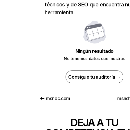
técnicos y de SEO que encuentra n
herramienta
Ningún resultado
No tenemos datos que mostrar.
Consigue tu auditoría →
msnbc.com
msnd
DEJA A TU