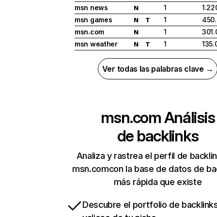
msn news
1
1.22
N
msn games
1
450
N
T
msn.com
1
301.
N
msn weather
1
135.
N
T
Ver todas las palabras clave →
msn.com
Análisis
de backlinks
Analiza y rastrea el perfil de backli
msn.comcon la base de datos de ba
más rápida que existe
Descubre el portfolio de backlin