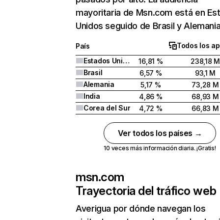
mayoritaria de Msn.com está en Es
Unidos seguido de Brasil y Alemania
Todos los ap
País
Estados Unidos
16,81 %
238,18 M
Brasil
6,57 %
93,1 M
Alemania
5,17 %
73,28 M
India
4,86 %
68,93 M
Corea del Sur
4,72 %
66,83 M
Ver todos los países →
10 veces más información diaria. ¡Gratis!
msn.com
Trayectoria del tráfico web
Averigua por dónde navegan los