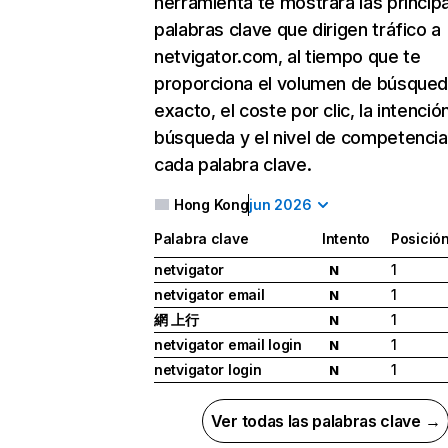
herramienta te mostrará las princip
palabras clave que dirigen tráfico a
netvigator.com, al tiempo que te
proporciona el volumen de búsque
exacto, el coste por clic, la intenció
búsqueda y el nivel de competencia
cada palabra clave.
Hong Kong
jun 2026
Palabra clave
Intento
Posició
netvigator
1
N
netvigator email
1
N
網 上行
1
N
netvigator email login
1
N
netvigator login
1
N
Ver todas las palabras clave →