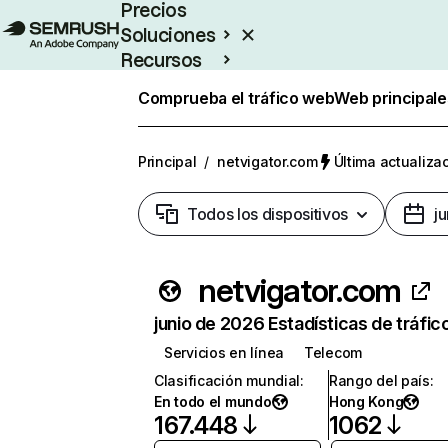
Precios
Soluciones
Recursos
Empresas
Comprueba el tráfico web
Web principale
Principal
/
netvigator.com
Última actualizac
Todos los dispositivos
j
netvigator.com
junio de 2026 Estadísticas de tráfic
Servicios en línea
Telecom
Clasificación mundial
:
Rango del país
:
En todo el mundo
Hong Kong
167.448
1062