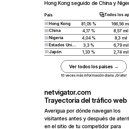
Hong Kong seguido de China y Niger
Todos los a
País
Hong Kong
81,05 %
166,56 mi
China
4,17 %
8,57 mil
Nigeria
4,04 %
8,3 mil
Estados Unidos
3,3 %
6,79 mil
Japón
1,33 %
2,74 mil
Ver todos los países →
10 veces más información diaria. ¡Gratis!
netvigator.com
Trayectoria del tráfico web
Averigua por dónde navegan los
visitantes antes y después de aterr
en el sitio de tu competidor para