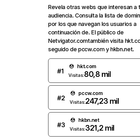
Revela otras webs que interesan a 
audiencia. Consulta la lista de domi
por los que navegan los usuarios a
continuación de. El público de
Netvigator.comtambién visita hkt.c
seguido de pccw.com y hkbn.net.
hkt.com
#
1
80,8 mil
Visitas:
pccw.com
#
2
247,23 mil
Visitas:
hkbn.net
#
3
321,2 mil
Visitas: