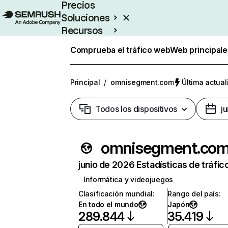
Precios
Soluciones
Recursos
Empresas
Comprueba el tráfico web
Web principale
Principal
/
omnisegment.com
Última actual
Todos los dispositivos
j
omnisegment.co
junio de 2026 Estadísticas de tráfic
Informática y videojuegos
Clasificación mundial
:
Rango del país
:
En todo el mundo
Japón
289.844
35.419