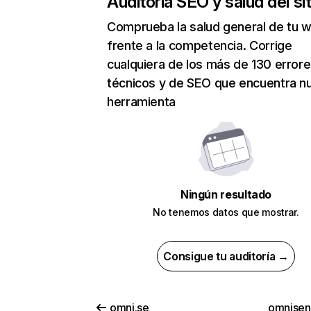
Auditoría SEO y salud del sit
Comprueba la salud general de tu 
frente a la competencia. Corrige
cualquiera de los más de 130 error
técnicos y de SEO que encuentra n
herramienta
Ningún resultado
No tenemos datos que mostrar.
Consigue tu auditoría →
omni.se
omnise