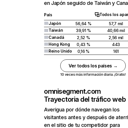
en Japón seguido de Taiwán y Cana
Todos los apa
País
Japón
56,64 %
57,7 mil
Taiwán
39,91 %
40,66 mil
Canadá
2,52 %
2,56 mil
Hong Kong
0,43 %
443
Reino Unido
0,16 %
161
Ver todos los países →
10 veces más información diaria. ¡Gratis!
omnisegment.com
Trayectoria del tráfico web
Averigua por dónde navegan los
visitantes antes y después de aterr
en el sitio de tu competidor para