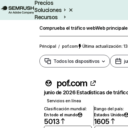
Precios
Soluciones
Recursos
Empresas
Comprueba el tráfico web
Web principale
Principal
/
pof.com
Última actualización: 13
Todos los dispositivos
j
pof.com
junio de 2026 Estadísticas de tráfic
Servicios en línea
Clasificación mundial
:
Rango del país
:
En todo el mundo
Estados Unidos
5013
1605