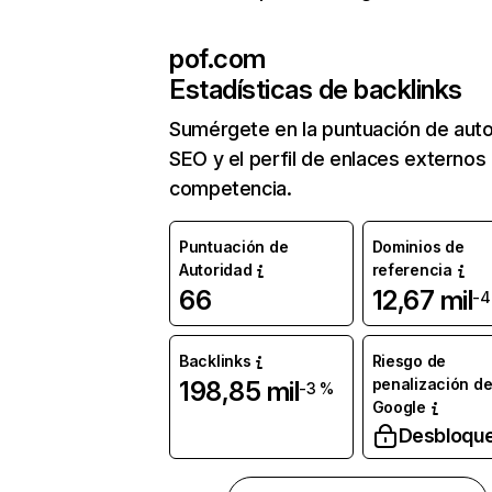
pof.com
Estadísticas de backlinks
Sumérgete en la puntuación de auto
SEO y el perfil de enlaces externos
competencia.
Puntuación de
Dominios de
Autoridad
referencia
66
12,67 mil
-4
Backlinks
Riesgo de
penalización d
198,85 mil
-3 %
Google
Desbloqu