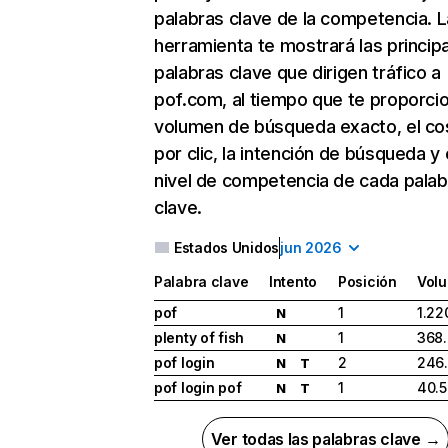
palabras clave de la competencia. L
herramienta te mostrará las princip
palabras clave que dirigen tráfico a
pof.com, al tiempo que te proporcio
volumen de búsqueda exacto, el co
por clic, la intención de búsqueda y 
nivel de competencia de cada palab
clave.
Estados Unidos
jun 2026
Palabra clave
Intento
Posición
Vol
pof
1
1.22
N
plenty of fish
1
368
N
pof login
2
246
N
T
pof login pof
1
40.
N
T
Ver todas las palabras clave →