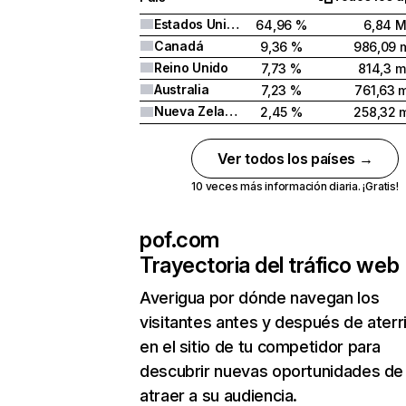
Estados Unidos
64,96 %
6,84 
Canadá
9,36 %
986,09 m
Reino Unido
7,73 %
814,3 m
Australia
7,23 %
761,63 m
Nueva Zelanda
2,45 %
258,32 m
Ver todos los países →
10 veces más información diaria. ¡Gratis!
pof.com
Trayectoria del tráfico web
Averigua por dónde navegan los
visitantes antes y después de aterr
en el sitio de tu competidor para
descubrir nuevas oportunidades de
atraer a su audiencia.