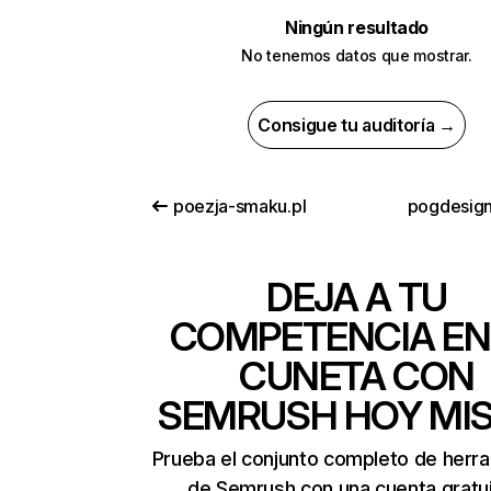
Ningún resultado
No tenemos datos que mostrar.
Consigue tu auditoría →
poezja-smaku.pl
pogdesign
DEJA A TU
COMPETENCIA EN
CUNETA CON
SEMRUSH HOY MI
Prueba el conjunto completo de herr
de Semrush con una cuenta gratui