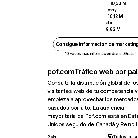
10,53 M
may
10,12 M
abr
9,82 M
Consigue información de marketin
10 veces más información diaria. ¡Gratis!
pof.com
Tráfico web por paí
Consulta la distribución global de lo
visitantes web de tu competencia y
empieza a aprovechar los mercado
pasados por alto. La audiencia
mayoritaria de Pof.com está en Es
Unidos seguido de Canadá y Reino 
Todos los a
País