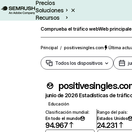
Precios
Soluciones
Recursos
Empresas
Comprueba el tráfico web
Web principale
Principal
/
positivesingles.com
Última actua
Todos los dispositivos
j
positivesingles.c
junio de 2026 Estadísticas de tráfic
Educación
Clasificación mundial
:
Rango del país
:
En todo el mundo
Estados Unidos
94.967
24.231