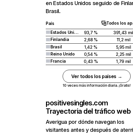
en Estados Unidos seguido de Finla
Brasil.
Todos los ap
País
Estados Unidos
93,7 %
391,43 mi
Finlandia
2,68 %
11,2 mil
Brasil
1,42 %
5,95 mil
Reino Unido
0,54 %
2,25 mil
Francia
0,43 %
1,79 mil
Ver todos los países →
10 veces más información diaria. ¡Gratis!
positivesingles.com
Trayectoria del tráfico web
Averigua por dónde navegan los
visitantes antes y después de aterr