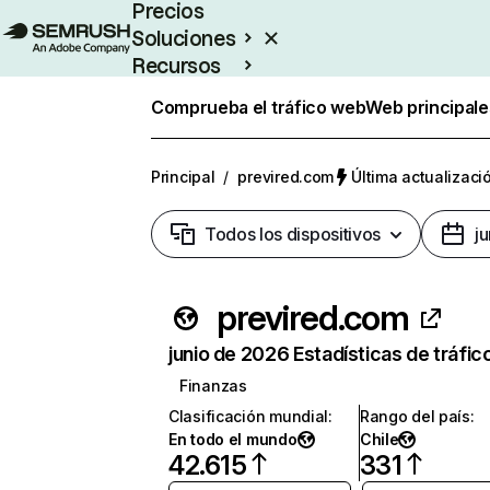
Precios
Soluciones
Recursos
Empresas
Comprueba el tráfico web
Web principale
Principal
/
previred.com
Última actualizació
Todos los dispositivos
j
previred.com
junio de 2026 Estadísticas de tráfic
Finanzas
Clasificación mundial
:
Rango del país
:
En todo el mundo
Chile
42.615
331