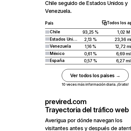
Chile seguido de Estados Unidos y
Venezuela.
Todos los a
País
Chile
93,25 %
1,02 M
Estados Unidos
2,13 %
23,36 mi
Venezuela
1,16 %
12,72 mi
México
0,61 %
6,69 mi
España
0,57 %
6,27 mi
Ver todos los países →
10 veces más información diaria. ¡Gratis!
previred.com
Trayectoria del tráfico web
Averigua por dónde navegan los
visitantes antes y después de aterr