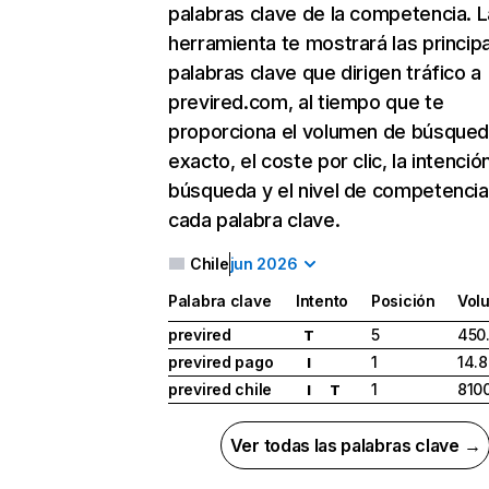
palabras clave de la competencia. L
herramienta te mostrará las princip
palabras clave que dirigen tráfico a
previred.com, al tiempo que te
proporciona el volumen de búsque
exacto, el coste por clic, la intenció
búsqueda y el nivel de competencia
cada palabra clave.
Chile
jun 2026
Palabra clave
Intento
Posición
Vol
previred
5
450
T
previred pago
1
14.
I
previred chile
1
810
I
T
Ver todas las palabras clave →