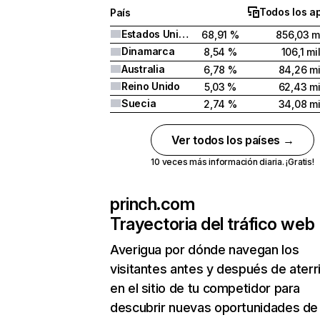
Todos los a
País
Estados Unidos
68,91 %
856,03 m
Dinamarca
8,54 %
106,1 mi
Australia
6,78 %
84,26 mi
Reino Unido
5,03 %
62,43 mi
Suecia
2,74 %
34,08 mi
Ver todos los países →
10 veces más información diaria. ¡Gratis!
princh.com
Trayectoria del tráfico web
Averigua por dónde navegan los
visitantes antes y después de aterr
en el sitio de tu competidor para
descubrir nuevas oportunidades de