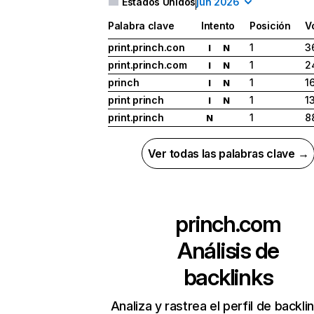
Estados Unidos
jun 2026
Palabra clave
Intento
Posición
V
print.princh.con
1
3
I
N
print.princh.com
1
2
I
N
princh
1
1
I
N
print princh
1
1
I
N
print.princh
1
8
N
Ver todas las palabras clave →
princh.com
Análisis de
backlinks
Analiza y rastrea el perfil de backli