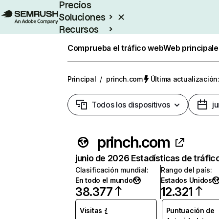
Precios
Soluciones
Recursos
Empresas
Comprueba el tráfico web
Web principale
Principal
/
princh.com
Última actualización:
Todos los dispositivos
j
princh.com
junio de 2026 Estadísticas de tráfic
Clasificación mundial
:
Rango del país
:
En todo el mundo
Estados Unidos
38.377
12.321
Visitas
Puntuación de