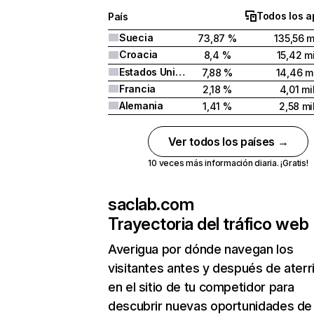
Todos los a
País
Suecia
73,87 %
135,56 m
Croacia
8,4 %
15,42 mi
Estados Unidos
7,88 %
14,46 mi
Francia
2,18 %
4,01 mi
Alemania
1,41 %
2,58 mi
Ver todos los países →
10 veces más información diaria. ¡Gratis!
saclab.com
Trayectoria del tráfico web
Averigua por dónde navegan los
visitantes antes y después de aterr
en el sitio de tu competidor para
descubrir nuevas oportunidades de