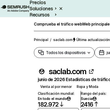
Precios
Soluciones
Recursos
Empresas
Comprueba el tráfico web
Web principale
Principal
/
saclab.com
Última actualización
Todos los dispositivos
j
saclab.com
junio de 2026 Estadísticas de tráfic
Venta al por menor
Ropa y Moda
Clasificación mundial
:
Rango del país
:
En todo el mundo
Suecia
182.972
2416