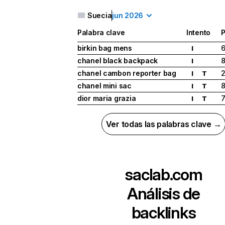
Suecia
jun 2026
Palabra clave
Intento
P
birkin bag mens
I
chanel black backpack
I
chanel cambon reporter bag
I
T
chanel mini sac
I
T
dior maria grazia
I
T
Ver todas las palabras clave →
saclab.com
Análisis de
backlinks