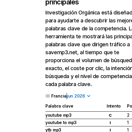
principales
Investigación Orgánica
está diseña
para ayudarte a descubrir las mejor
palabras clave de la competencia. L
herramienta te mostrará las princip
palabras clave que dirigen tráfico a
savemp3.net, al tiempo que te
proporciona el volumen de búsque
exacto, el coste por clic, la intenció
búsqueda y el nivel de competencia
cada palabra clave.
Francia
jun 2026
Palabra clave
Intento
Po
youtube mp3
2
C
youtube to mp3
1
I
ytb mp3
1
I