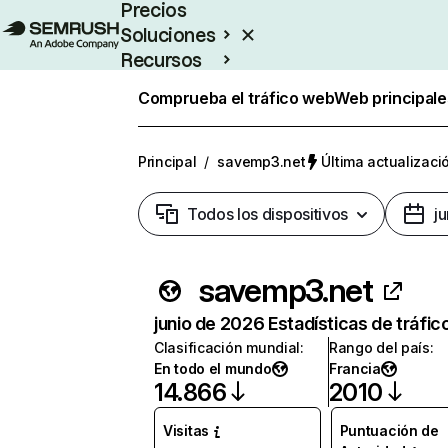
Precios
Soluciones
Recursos
Empresas
Comprueba el tráfico web
Web principale
Principal
/
savemp3.net
Última actualizació
Todos los dispositivos
j
savemp3.net
junio de 2026 Estadísticas de tráfic
Clasificación mundial
:
Rango del país
:
En todo el mundo
Francia
14.866
2010
Visitas
Puntuación de