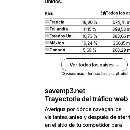
Unidos.
Todos los a
País
Francia
18,86 %
674,41 m
Tailandia
11,15 %
398,53 m
Estados Unidos
10,73 %
383,66 m
México
10,24 %
366,15 m
Canadá
5,69 %
203,29 m
Ver todos los países →
10 veces más información diaria. ¡Gratis!
savemp3.net
Trayectoria del tráfico web
Averigua por dónde navegan los
visitantes antes y después de aterr
en el sitio de tu competidor para