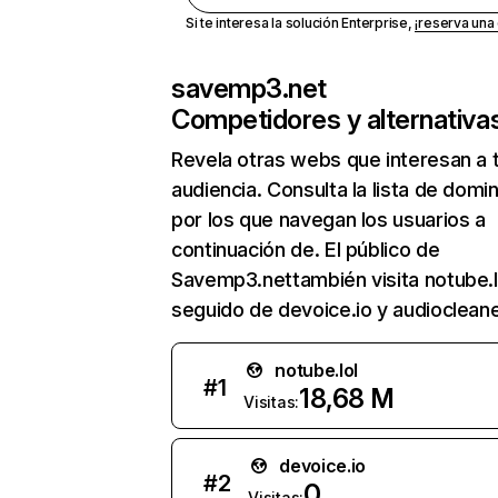
Si te interesa la solución Enterprise,
¡reserva un
savemp3.net
Competidores y alternativa
Revela otras webs que interesan a 
audiencia. Consulta la lista de domi
por los que navegan los usuarios a
continuación de. El público de
Savemp3.nettambién visita notube.l
seguido de devoice.io y audiocleaner
notube.lol
#
1
18,68 M
Visitas:
devoice.io
#
2
0
Visitas: