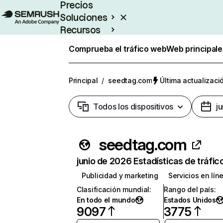
Precios
Soluciones
Recursos
Empresas
Comprueba el tráfico web
Web principale
Principal
/
seedtag.com
Última actualizació
Todos los dispositivos
j
seedtag.com
junio de 2026 Estadísticas de tráfic
Publicidad y marketing
Servicios en lín
Clasificación mundial
:
Rango del país
:
En todo el mundo
Estados Unidos
9097
3775