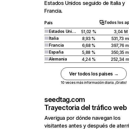
Estados Unidos seguido de Italia y
Francia.
Todos los a
País
Estados Unidos
51,02 %
3,04 M
Italia
8,93 %
531,73 mi
Francia
6,68 %
397,76 mi
España
5,88 %
350,35 mi
Alemania
4,24 %
252,34 m
Ver todos los países →
10 veces más información diaria. ¡Gratis!
seedtag.com
Trayectoria del tráfico web
Averigua por dónde navegan los
visitantes antes y después de aterr