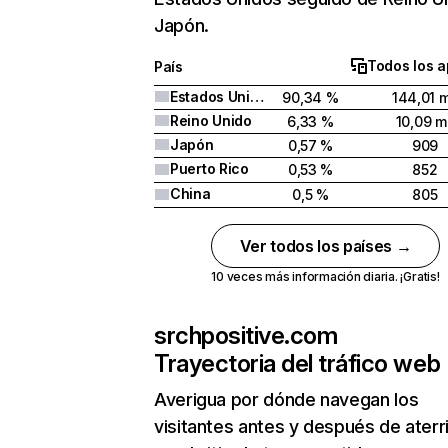
Japón.
Todos los a
País
Estados Unidos
90,34 %
144,01 m
Reino Unido
6,33 %
10,09 mi
Japón
0,57 %
909
Puerto Rico
0,53 %
852
China
0,5 %
805
Ver todos los países →
10 veces más información diaria. ¡Gratis!
srchpositive.com
Trayectoria del tráfico web
Averigua por dónde navegan los
visitantes antes y después de aterr