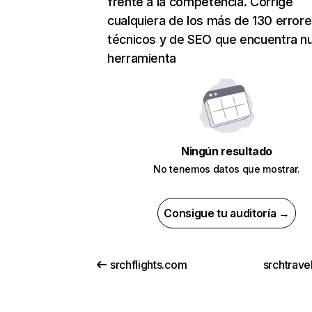
frente a la competencia. Corrige
cualquiera de los más de 130 error
técnicos y de SEO que encuentra n
herramienta
Ningún resultado
No tenemos datos que mostrar.
Consigue tu auditoría →
srchflights.com
srchtrave