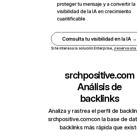
proteger tu mensaje y a convertir la
visibilidad de la IA en crecimiento
cuantificable
Comsulta tu visibilidad en la IA 
Si te interesa la solución Enterprise,
¡reserva un
srchpositive.com
Análisis de
backlinks
Analiza y rastrea el perfil de backli
srchpositive.comcon la base de da
backlinks más rápida que exist