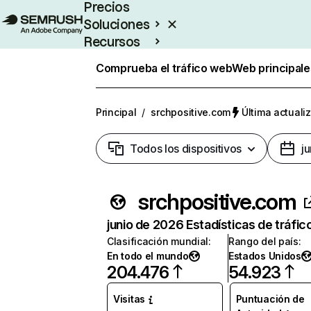
Precios
Soluciones
Recursos
Empresas
Comprueba el tráfico web
Web principale
Principal
/
srchpositive.com
Última actualiz
Todos los dispositivos
j
srchpositive.com
junio de 2026 Estadísticas de tráfic
Clasificación mundial
:
Rango del país
:
En todo el mundo
Estados Unidos
204.476
54.923
Visitas
Puntuación de