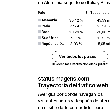
en Alemania seguido de Italia y Brasi
Todos los a
País
Alemania
35,42 %
45,59 m
Italia
27,29 %
35,13 mi
Brasil
20,24 %
26,06 m
Sudáfrica
9,15 %
11,78 mi
República Dominicana
3,93 %
5,05 mi
Ver todos los países →
10 veces más información diaria. ¡Gratis!
statusimagens.com
Trayectoria del tráfico web
Averigua por dónde navegan los
visitantes antes y después de aterr
en el sitio de tu competidor para