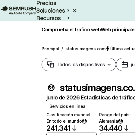
Precios
Soluciones
Recursos
Empresas
Comprueba el tráfico web
Web principale
Principal
/
statusimagens.com
Última actua
Todos los dispositivos
j
status
junio de 2026 Estadísticas de tráfic
Servicios en línea
Clasificación mundial
:
Rango del país
:
En todo el mundo
Alemania
241.341
34.440