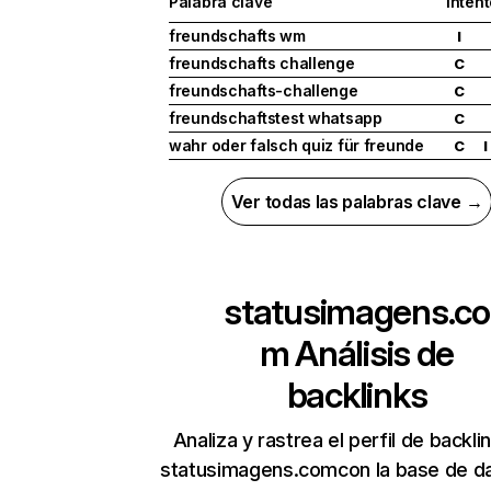
Palabra clave
Inten
freundschafts wm
I
freundschafts challenge
C
freundschafts-challenge
C
freundschaftstest whatsapp
C
wahr oder falsch quiz für freunde
C
I
Ver todas las palabras clave →
statusimagens.co
m
Análisis de
backlinks
Analiza y rastrea el perfil de backli
statusimagens.comcon la base de d