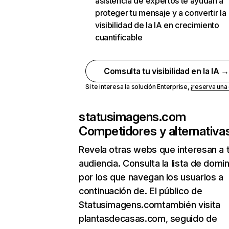
asistencia de expertos te ayudan a
proteger tu mensaje y a convertir la
visibilidad de la IA en crecimiento
cuantificable
Comsulta tu visibilidad en la IA 
Si te interesa la solución Enterprise,
¡reserva un
statusimagens.com
Competidores y alternativa
Revela otras webs que interesan a 
audiencia. Consulta la lista de domi
por los que navegan los usuarios a
continuación de. El público de
Statusimagens.comtambién visita
plantasdecasas.com, seguido de