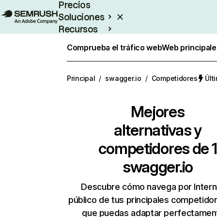
Precios
Soluciones
Recursos
Empresas
Comprueba el tráfico web
Web principale
Principal
/
swagger.io
/
Competidores
Últ
Mejores
alternativas y
competidores de 1
swagger.io
Descubre cómo navega por Intern
público de tus principales competido
que puedas adaptar perfectament