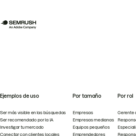
Ejemplos de uso
Por tamaño
Por rol
Ser más visible en las búsquedas
Empresas
Gerente 
Ser recomendado por la IA
Empresas medianas
Responsa
Investigar tu mercado
Equipos pequeños
Especial
Conectar con clientes locales
Emprendedores
Responsa