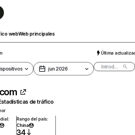
fico web
Web principales
om
Última actualizac
ispositivos
jun 2026
.com
Estadísticas de tráfico
nor
dial
:
Rango del país
:
China
34