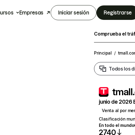
ursos
Empresas
Iniciar sesión
Registrarse
Comprueba el trá
Principal
/
tmall.c
Todos los d
tmall
junio de 2026 
Venta al por me
Clasificación mun
En todo el mundo
2740