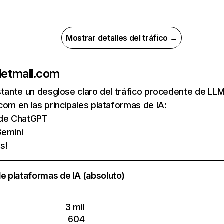
Mostrar detalles del tráfico →
de
tmall.com
nstante un desglose claro del tráfico procedente de 
com en las principales plataformas de IA:
s de ChatGPT
emini
s!
e plataformas de IA (absoluto)
3 mil
604