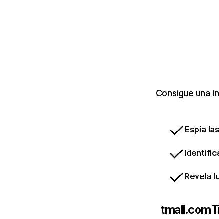
Consigue una in
Espía la
Identifi
Revela l
tmall.com
T