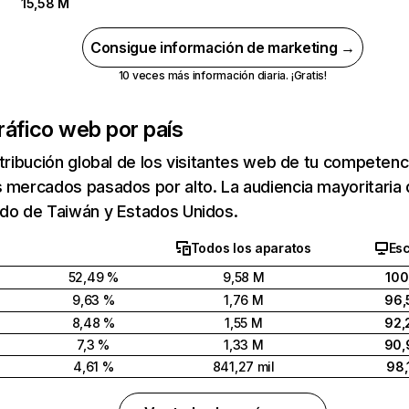
15,58 M
Consigue información de marketing →
10 veces más información diaria. ¡Gratis!
ráfico web por país
stribución global de los visitantes web de tu competen
 mercados pasados por alto. La audiencia mayoritaria
ido de Taiwán y Estados Unidos.
Todos los aparatos
Esc
52,49 %
9,58 M
100
9,63 %
1,76 M
96,
8,48 %
1,55 M
92,
7,3 %
1,33 M
90,
4,61 %
841,27 mil
98,