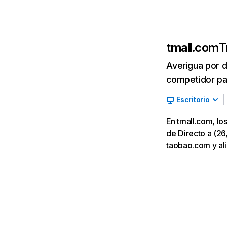
tmall.com
T
Averigua por d
competidor par
Escritorio
En tmall.com, lo
de Directo a (26,
taobao.com y al