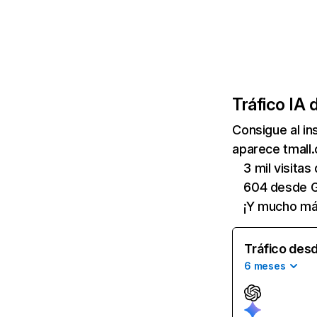
Tráfico IA 
Consigue al i
aparece tmall.
3 mil visita
604 desde G
¡Y mucho má
Tráfico desd
6 meses