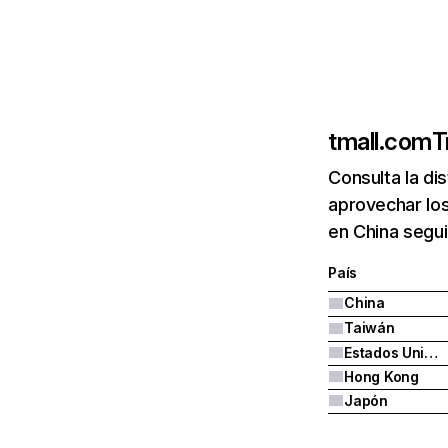
tmall.com
T
Consulta la di
aprovechar los
en China segu
País
China
Taiwán
Estados Unidos
Hong Kong
Japón