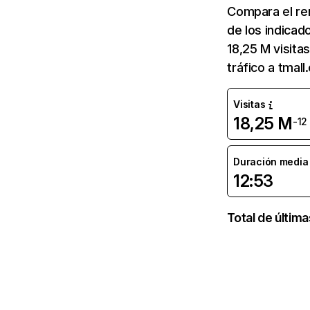
Compara el re
de los indicad
18,25 M visita
tráfico a tmal
Visitas
18,25 M
-12
Duración media d
12:53
Total de últim