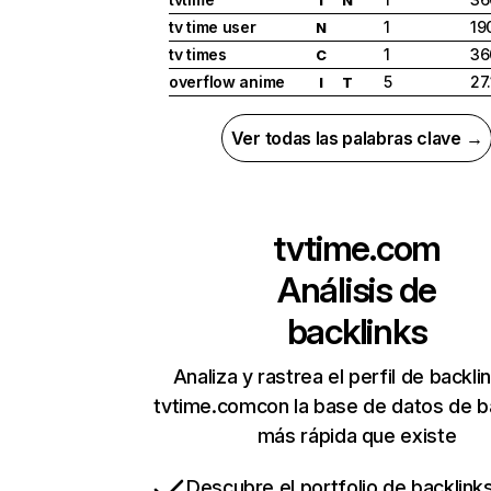
tv time user
1
19
N
tv times
1
36
C
overflow anime
5
27
I
T
Ver todas las palabras clave →
tvtime.com
Análisis de
backlinks
Analiza y rastrea el perfil de backli
tvtime.comcon la base de datos de b
más rápida que existe
Descubre el portfolio de backlin