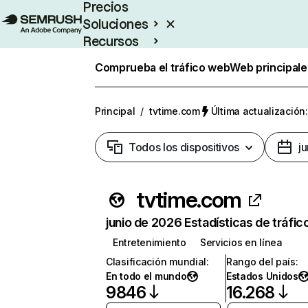
Precios
Soluciones
Recursos
Empresas
Comprueba el tráfico web
Web principale
Principal
/
tvtime.com
Última actualización:
Todos los dispositivos
j
tvtime.com
junio de 2026 Estadísticas de tráfic
Entretenimiento
Servicios en línea
Clasificación mundial
:
Rango del país
:
En todo el mundo
Estados Unidos
9846
16.268