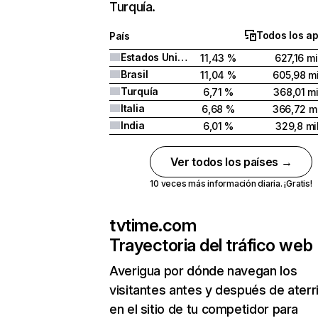
Turquía.
Todos los a
País
Estados Unidos
11,43 %
627,16 mi
Brasil
11,04 %
605,98 mi
Turquía
6,71 %
368,01 mi
Italia
6,68 %
366,72 mi
India
6,01 %
329,8 mi
Ver todos los países →
10 veces más información diaria. ¡Gratis!
tvtime.com
Trayectoria del tráfico web
Averigua por dónde navegan los
visitantes antes y después de aterr
en el sitio de tu competidor para