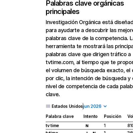
Palabras clave orgánicas
principales
Investigación Orgánica
está diseña
para ayudarte a descubrir las mejor
palabras clave de la competencia. L
herramienta te mostrará las princip
palabras clave que dirigen tráfico a
tvtime.com, al tiempo que te propo
el volumen de búsqueda exacto, el 
por clic, la intención de búsqueda y 
nivel de competencia de cada palab
clave.
Estados Unidos
jun 2026
Palabra clave
Intento
Posición
Vo
tv time
1
81
N
tvtime
1
36
I
N