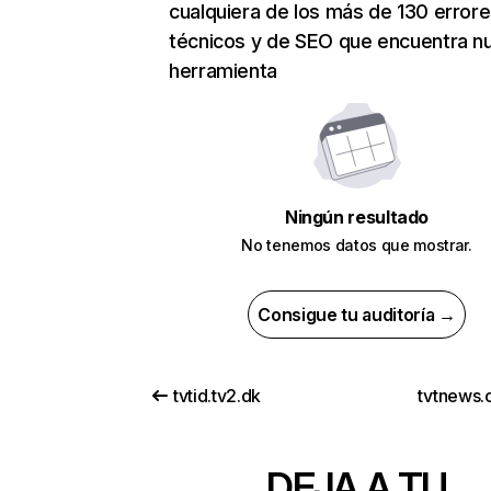
cualquiera de los más de 130 error
técnicos y de SEO que encuentra n
herramienta
Ningún resultado
No tenemos datos que mostrar.
Consigue tu auditoría →
tvtid.tv2.dk
tvtnews.
DEJA A TU