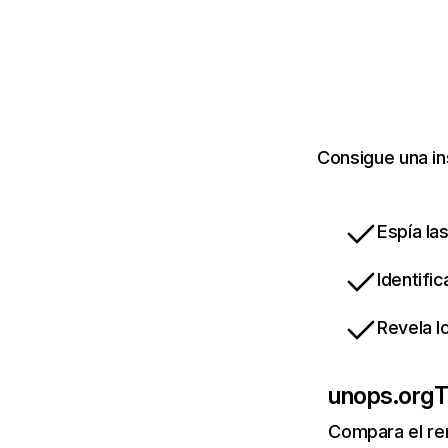
Consigue una in
Espía la
Identifi
Revela l
unops.org
T
Compara el re