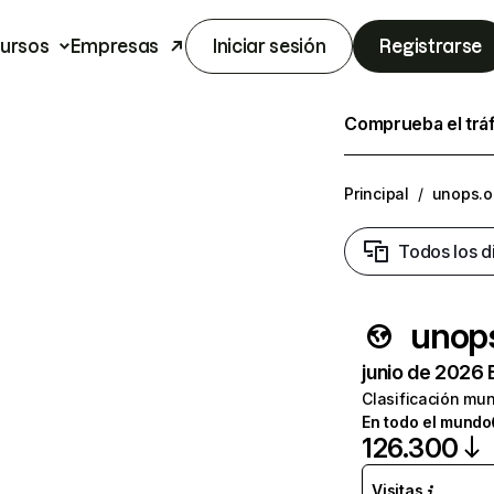
ursos
Empresas
Iniciar sesión
Registrarse
Comprueba el trá
Principal
/
unops.o
Todos los d
unop
junio de 2026 
Clasificación mun
En todo el mundo
126.300
Visitas