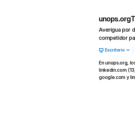
unops.org
T
Averigua por d
competidor par
Escritorio
En unops.org, lo
linkedin.com (13,
google.com y li