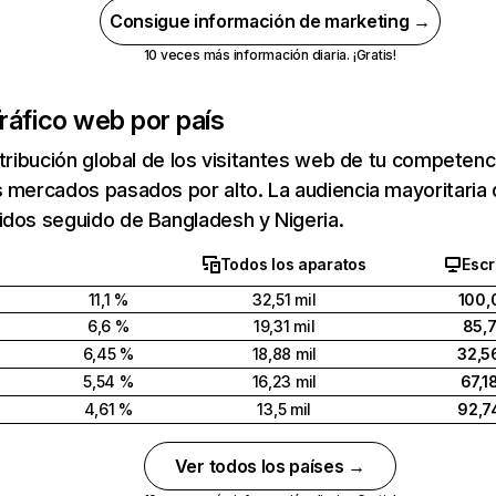
Consigue información de marketing →
10 veces más información diaria. ¡Gratis!
ráfico web por país
stribución global de los visitantes web de tu competen
 mercados pasados por alto. La audiencia mayoritaria
idos seguido de Bangladesh y Nigeria.
Todos los aparatos
Escr
11,1 %
32,51 mil
100,
6,6 %
19,31 mil
85,
6,45 %
18,88 mil
32,5
5,54 %
16,23 mil
67,1
4,61 %
13,5 mil
92,7
Ver todos los países →