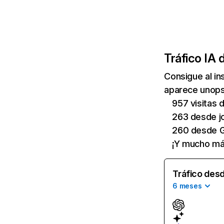
Tráfico IA 
Consigue al i
aparece unops.
957 visitas
263 desde jo
260 desde G
¡Y mucho má
Tráfico desd
6 meses