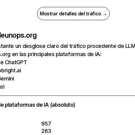
Mostrar detalles del tráfico →
de
unops.org
nstante un desglose claro del tráfico procedente de 
org en las principales plataformas de IA:
 de ChatGPT
bright.ai
emini
s!
e plataformas de IA (absoluto)
957
263