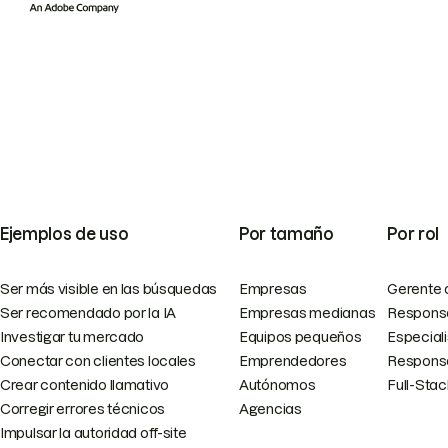
Ejemplos de uso
Por tamaño
Por rol
Ser más visible en las búsquedas
Empresas
Gerente 
Ser recomendado por la IA
Empresas medianas
Responsa
Investigar tu mercado
Equipos pequeños
Especial
Conectar con clientes locales
Emprendedores
Responsa
Crear contenido llamativo
Autónomos
Full-Sta
Corregir errores técnicos
Agencias
Impulsar la autoridad off-site