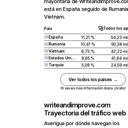
mayoritaria de Writeandimprove.c
está en España seguido de Rumanía
Vietnam.
Todos los a
País
España
11,21 %
54,23 mi
Rumanía
10,41 %
50,38 mi
Vietnam
8,73 %
42,22 mi
Estados Unidos
8,65 %
41,84 mi
Turquía
5,08 %
24,59 mi
Ver todos los países →
10 veces más información diaria. ¡Gratis!
writeandimprove.com
Trayectoria del tráfico web
Averigua por dónde navegan los