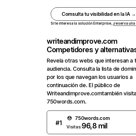
Comsulta tu visibilidad en la IA 
Si te interesa la solución Enterprise,
¡reserva un
writeandimprove.com
Competidores y alternativa
Revela otras webs que interesan a 
audiencia. Consulta la lista de domi
por los que navegan los usuarios a
continuación de. El público de
Writeandimprove.comtambién visit
750words.com.
750words.com
#
1
96,8 mil
Visitas: