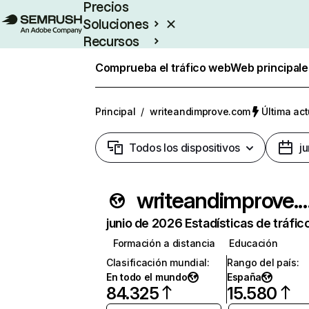
Precios
Soluciones
Recursos
Empresas
Comprueba el tráfico web
Web principale
Principal
/
writeandimprove.com
Última act
Todos los dispositivos
j
writeandimprov
junio de 2026 Estadísticas de tráfic
Formación a distancia
Educación
Clasificación mundial
:
Rango del país
:
En todo el mundo
España
84.325
15.580