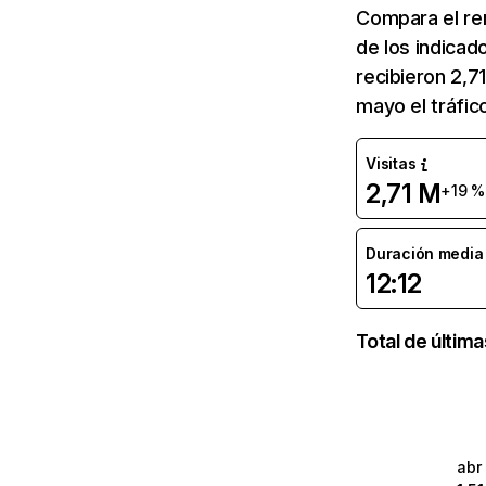
Compara el re
de los indicad
recibieron 2,7
mayo el tráfic
Visitas
2,71 M
+19 %
Duración media d
12:12
Total de últim
abr