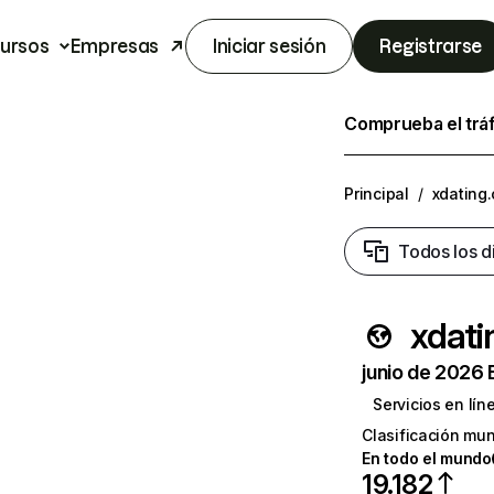
ursos
Empresas
Iniciar sesión
Registrarse
Comprueba el trá
Principal
/
xdating
Todos los d
xdati
junio de 2026 
Servicios en lín
Clasificación mun
En todo el mundo
19.182