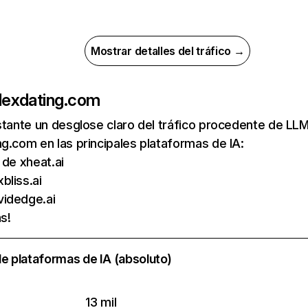
Mostrar detalles del tráfico →
de
xdating.com
nstante un desglose claro del tráfico procedente de 
g.com en las principales plataformas de IA:
s de xheat.ai
bliss.ai
videdge.ai
s!
e plataformas de IA (absoluto)
13 mil