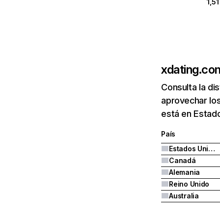
1,5
xdating.co
Consulta la di
aprovechar lo
está en Estad
País
Estados Unidos
Canadá
Alemania
Reino Unido
Australia