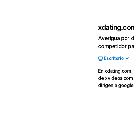
xdating.co
Averigua por d
competidor par
Escritorio
En xdating.com, 
de xvideos.com (
dirigen a googl