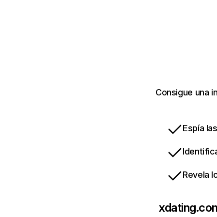
Consigue una i
Espía la
Identifi
Revela l
xdating.co