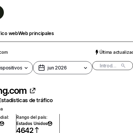
fico web
Web principales
.com
Última actualizac
ispositivos
jun 2026
ng.com
Estadísticas de tráfico
ea
dial
:
Rango del país
:
Estados Unidos
4642