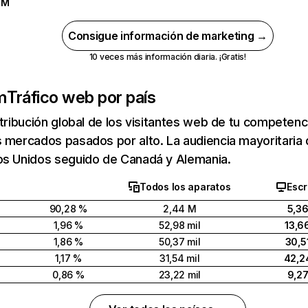
1 M
Consigue información de marketing →
10 veces más información diaria. ¡Gratis!
m
Tráfico web por país
stribución global de los visitantes web de tu competen
s mercados pasados por alto. La audiencia mayoritaria
os Unidos seguido de Canadá y Alemania.
Todos los aparatos
Escr
90,28 %
2,44 M
5,3
1,96 %
52,98 mil
13,6
1,86 %
50,37 mil
30,5
1,17 %
31,54 mil
42,2
0,86 %
23,22 mil
9,2