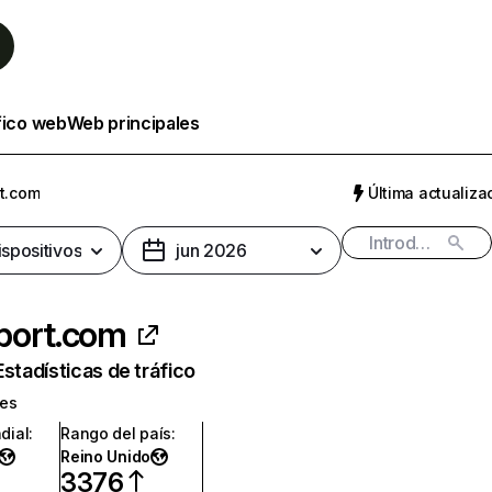
fico web
Web principales
t.com
Última actualizac
ispositivos
jun 2026
port.com
Estadísticas de tráfico
tes
dial
:
Rango del país
:
Reino Unido
3376