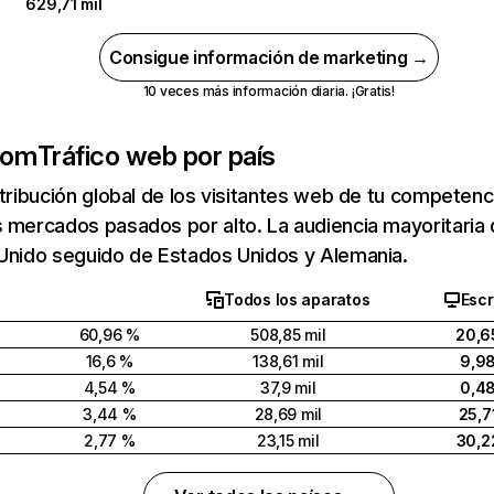
629,71 mil
Consigue información de marketing →
10 veces más información diaria. ¡Gratis!
com
Tráfico web por país
stribución global de los visitantes web de tu competen
s mercados pasados por alto. La audiencia mayoritari
 Unido seguido de Estados Unidos y Alemania.
Todos los aparatos
Escr
60,96 %
508,85 mil
20,6
16,6 %
138,61 mil
9,9
4,54 %
37,9 mil
0,4
3,44 %
28,69 mil
25,7
2,77 %
23,15 mil
30,2