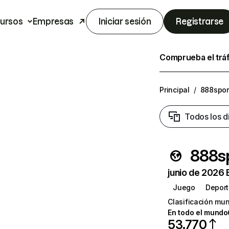
ursos
Empresas
Iniciar sesión
Registrarse
Comprueba el trá
Principal
/
888spor
Todos los d
888s
junio de 2026 
Juego
Depor
Clasificación mun
En todo el mundo
53.770