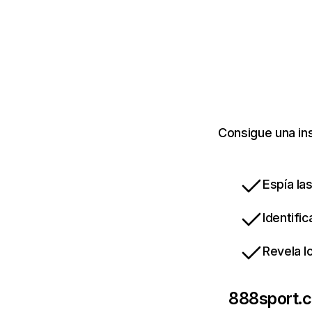
Consigue una in
Espía la
Identifi
Revela l
888sport.