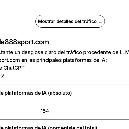
Mostrar detalles del tráfico →
de
888sport.com
nstante un desglose claro del tráfico procedente de 
rt.com en las principales plataformas de IA:
de ChatGPT
s!
e plataformas de IA (absoluto)
154
e plataformas de IA (porcentaje del total)