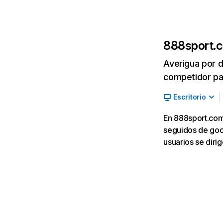
888sport.
Averigua por d
competidor par
Escritorio
En 888sport.com,
seguidos de goog
usuarios se diri