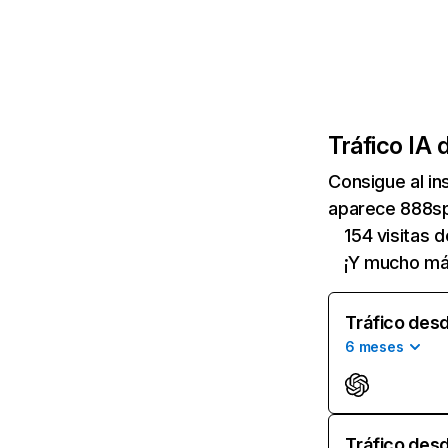
Tráfico IA 
Consigue al i
aparece 888spo
154 visitas 
¡Y mucho má
Tráfico desd
6 meses
Tráfico desd