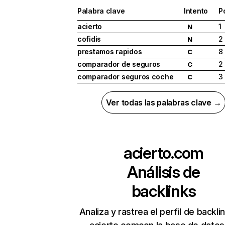
Palabra clave
Intento
P
acierto
1
N
cofidis
2
N
prestamos rapidos
8
C
comparador de seguros
2
C
comparador seguros coche
3
C
Ver todas las palabras clave →
acierto.com
Análisis de
backlinks
Analiza y rastrea el perfil de backli