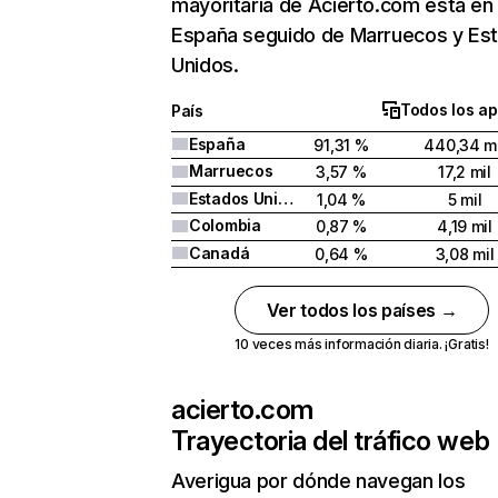
mayoritaria de Acierto.com está en
España seguido de Marruecos y Es
Unidos.
Todos los ap
País
España
91,31 %
440,34 mi
Marruecos
3,57 %
17,2 mil
Estados Unidos
1,04 %
5 mil
Colombia
0,87 %
4,19 mil
Canadá
0,64 %
3,08 mil
Ver todos los países →
10 veces más información diaria. ¡Gratis!
acierto.com
Trayectoria del tráfico web
Averigua por dónde navegan los