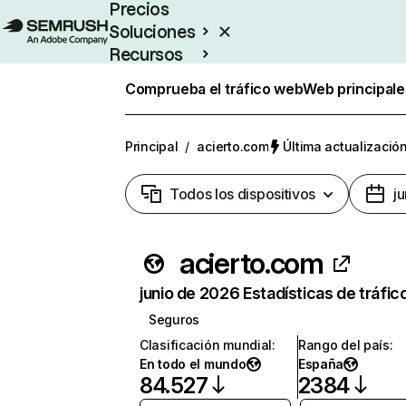
Precios
Soluciones
Recursos
Empresas
Comprueba el tráfico web
Web principale
Principal
/
acierto.com
Última actualización
Todos los dispositivos
j
acierto.com
junio de 2026 Estadísticas de tráfic
Seguros
Clasificación mundial
:
Rango del país
:
En todo el mundo
España
84.527
2384