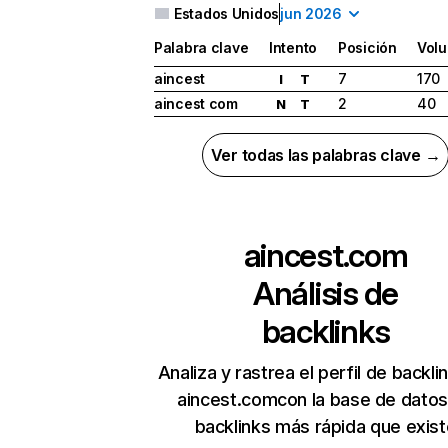
Estados Unidos
jun 2026
Palabra clave
Intento
Posición
Vol
aincest
7
170
I
T
aincest com
2
40
N
T
Ver todas las palabras clave →
aincest.com
Análisis de
backlinks
Analiza y rastrea el perfil de backli
aincest.comcon la base de datos
backlinks más rápida que exist