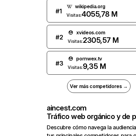
wikipedia.org
#
1
4055,78 M
Visitas:
xvideos.com
#
2
2305,57 M
Visitas:
pornwex.tv
#
3
9,35 M
Visitas:
Ver más competidores →
aincest.com
Tráfico web orgánico y de 
Descubre cómo navega la audienci
tus principales competidores para 