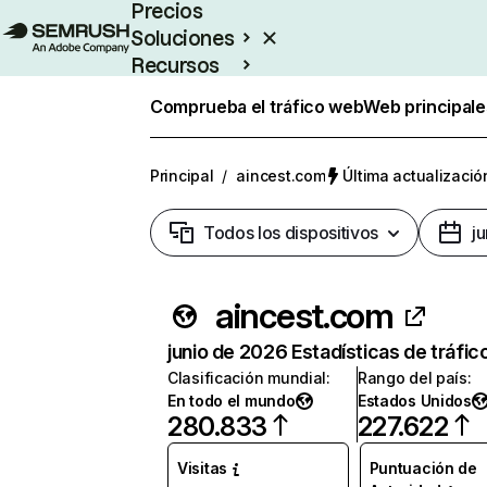
Precios
Soluciones
Recursos
Empresas
Comprueba el tráfico web
Web principale
Principal
/
aincest.com
Última actualizació
Todos los dispositivos
j
aincest.com
junio de 2026 Estadísticas de tráfic
Clasificación mundial
:
Rango del país
:
En todo el mundo
Estados Unidos
280.833
227.622
Visitas
Puntuación de