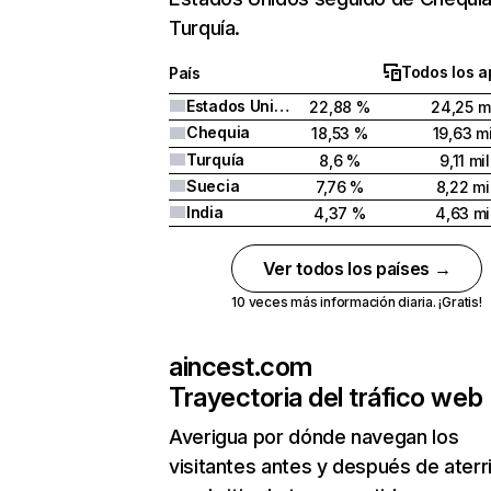
Turquía.
Todos los a
País
Estados Unidos
22,88 %
24,25 mi
Chequia
18,53 %
19,63 mi
Turquía
8,6 %
9,11 mil
Suecia
7,76 %
8,22 mi
India
4,37 %
4,63 mi
Ver todos los países →
10 veces más información diaria. ¡Gratis!
aincest.com
Trayectoria del tráfico web
Averigua por dónde navegan los
visitantes antes y después de aterr