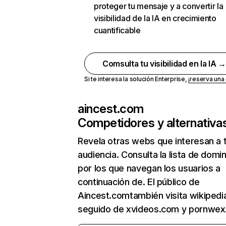
proteger tu mensaje y a convertir la
visibilidad de la IA en crecimiento
cuantificable
Comsulta tu visibilidad en la IA 
Si te interesa la solución Enterprise,
¡reserva un
aincest.com
Competidores y alternativa
Revela otras webs que interesan a 
audiencia. Consulta la lista de domi
por los que navegan los usuarios a
continuación de. El público de
Aincest.comtambién visita wikipedia
seguido de xvideos.com y pornwex.