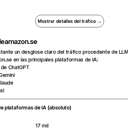
Mostrar detalles del tráfico →
de
amazon.se
nstante un desglose claro del tráfico procedente de 
.se en las principales plataformas de IA:
as de ChatGPT
Gemini
laude
s!
e plataformas de IA (absoluto)
17 mil