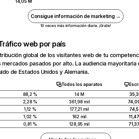
14,05 M
Consigue información de marketing →
10 veces más información diaria. ¡Gratis!
Tráfico web por país
stribución global de los visitantes web de tu competen
s mercados pasados por alto. La audiencia mayoritari
uido de Estados Unidos y Alemania.
Todos los aparatos
Escr
88,2 %
14 M
35,
2,28 %
361,98 mil
74,0
1,12 %
177,21 mil
74,
1,02 %
162 mil
11,4
0,81 %
128,95 mil
71,3