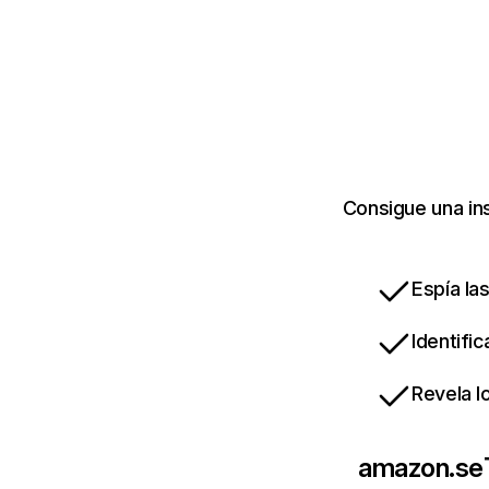
Consigue una in
Espía la
Identifi
Revela l
amazon.se