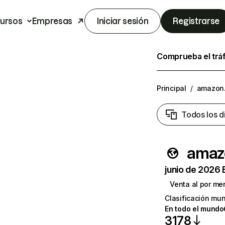
ursos
Empresas
Iniciar sesión
Registrarse
Comprueba el trá
Principal
/
amazon
Todos los d
amaz
junio de 2026 
Venta al por me
Clasificación mun
En todo el mundo
3178