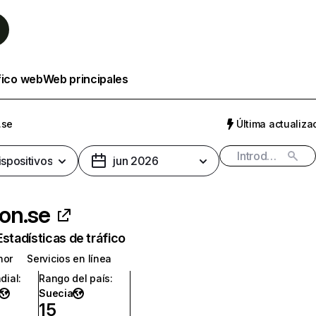
fico web
Web principales
.se
Última actualizac
ispositivos
jun 2026
on.se
Estadísticas de tráfico
nor
Servicios en línea
dial
:
Rango del país
:
Suecia
15