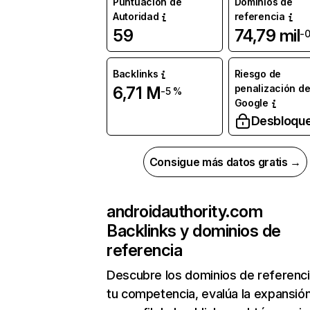
Puntuación de
Dominios de
Autoridad
referencia
59
74,79 mil
-
Backlinks
Riesgo de
penalización d
6,71 M
-5 %
Google
Desbloqu
Consigue más datos gratis →
androidauthority.com
Backlinks y dominios de
referencia
Descubre los dominios de referenc
tu competencia, evalúa la expansió