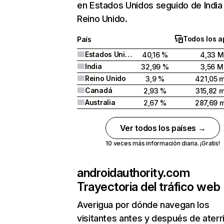
en Estados Unidos seguido de India
Reino Unido.
Todos los a
País
Estados Unidos
40,16 %
4,33 M
India
32,99 %
3,56 M
Reino Unido
3,9 %
421,05 m
Canadá
2,93 %
315,82 m
Australia
2,67 %
287,69 m
Ver todos los países →
10 veces más información diaria. ¡Gratis!
androidauthority.com
Trayectoria del tráfico web
Averigua por dónde navegan los
visitantes antes y después de aterr