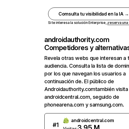
Comsulta tu visibilidad en la IA 
Si te interesa la solución Enterprise,
¡reserva un
androidauthority.com
Competidores y alternativa
Revela otras webs que interesan a 
audiencia. Consulta la lista de domi
por los que navegan los usuarios a
continuación de. El público de
Androidauthority.comtambién visita
androidcentral.com, seguido de
phonearena.com y samsung.com.
androidcentral.com
#
1
3,95 M
Visitas: