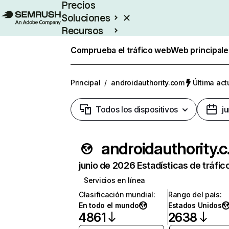
Precios
Soluciones
Recursos
Empresas
Comprueba el tráfico web
Web principale
Principal
/
androidauthority.com
Última act
Todos los dispositivos
j
and
junio de 2026 Estadísticas de tráfic
Servicios en línea
Clasificación mundial
:
Rango del país
:
En todo el mundo
Estados Unidos
4861
2638