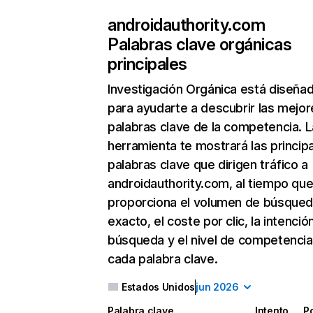
androidauthority.com
Palabras clave orgánicas
principales
Investigación Orgánica
está diseña
para ayudarte a descubrir las mejor
palabras clave de la competencia. L
herramienta te mostrará las princip
palabras clave que dirigen tráfico a
androidauthority.com, al tiempo que
proporciona el volumen de búsque
exacto, el coste por clic, la intenció
búsqueda y el nivel de competencia
cada palabra clave.
Estados Unidos
jun 2026
Palabra clave
Intento
P