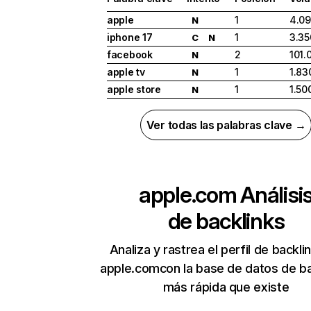
apple
1
4.09
N
iphone 17
1
3.35
C
N
facebook
2
101.
N
apple tv
1
1.83
N
apple store
1
1.50
N
Ver todas las palabras clave →
apple.com
Análisi
de backlinks
Analiza y rastrea el perfil de backli
apple.comcon la base de datos de ba
más rápida que existe