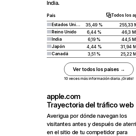
India.
Todos los a
País
Estados Unidos
35,49 %
255,33 
Reino Unido
6,44 %
46,3 M
India
6,19 %
44,5 M
Japón
4,44 %
31,94 
Canadá
3,51 %
25,22 
Ver todos los países →
10 veces más información diaria. ¡Gratis!
apple.com
Trayectoria del tráfico web
Averigua por dónde navegan los
visitantes antes y después de aterr
en el sitio de tu competidor para