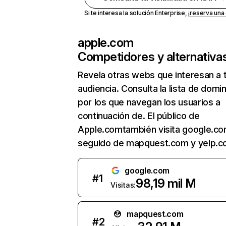
Si te interesa la solución Enterprise,
¡reserva un
apple.com
Competidores y alternativa
Revela otras webs que interesan a 
audiencia. Consulta la lista de domi
por los que navegan los usuarios a
continuación de. El público de
Apple.comtambién visita google.co
seguido de mapquest.com y yelp.c
google.com
#
1
98,19 mil M
Visitas:
mapquest.com
#
2