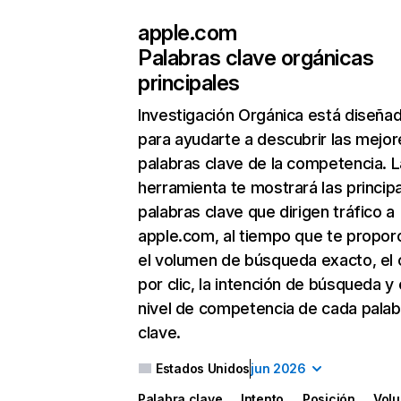
apple.com
Palabras clave orgánicas
principales
Investigación Orgánica
está diseña
para ayudarte a descubrir las mejor
palabras clave de la competencia. L
herramienta te mostrará las princip
palabras clave que dirigen tráfico a
apple.com, al tiempo que te propor
el volumen de búsqueda exacto, el 
por clic, la intención de búsqueda y 
nivel de competencia de cada palab
clave.
Estados Unidos
jun 2026
Palabra clave
Intento
Posición
Vol