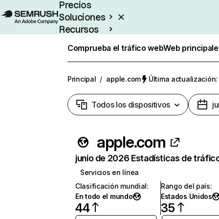
Precios
Soluciones
Recursos
Empresas
Comprueba el tráfico web
Web principale
Principal
/
apple.com
Última actualización:
Todos los dispositivos
j
apple.com
junio de 2026 Estadísticas de tráfic
Servicios en línea
Clasificación mundial
:
Rango del país
:
En todo el mundo
Estados Unidos
44
35